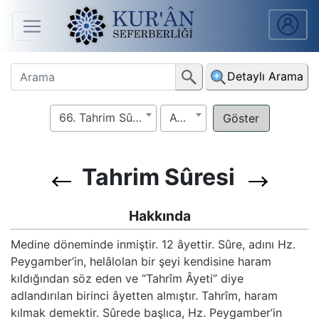
Anasayfa
Detaylı Arama
Sûreler
66. Tahrim Sûresi
Ayet
Arapça
Ders
V.
Tahrim Sûresi
Ders
Hakkında
Notları
Medine döneminde inmiştir. 12 âyettir. Sûre, adını Hz.
Peygamber’in, helâlolan bir şeyi kendisine haram
Kur'ân
kıldığından söz eden ve “Tahrîm Âyeti” diye
Seferberliği
adlandırılan birinci âyetten almıştır. Tahrîm, haram
kılmak demektir. Sûrede başlıca, Hz. Peygamber’in