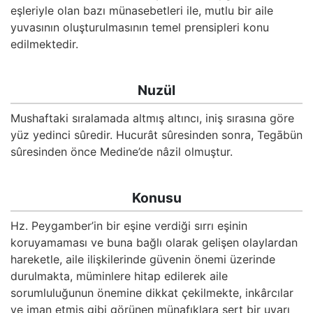
Kökler
eşleriyle olan bazı münasebetleri ile, mutlu bir aile
yuvasının oluşturulmasının temel prensipleri konu
edilmektedir.
Üyelik
Nuzül
Mushaftaki sıralamada altmış altıncı, iniş sırasına göre
yüz yedinci sûredir. Hucurât sûresinden sonra, Tegābün
sûresinden önce Medine’de nâzil olmuştur.
Konusu
Hz. Peygamber’in bir eşine verdiği sırrı eşinin
koruyamaması ve buna bağlı olarak gelişen olaylardan
hareketle, aile ilişkilerinde güvenin önemi üzerinde
durulmakta, müminlere hitap edilerek aile
sorumluluğunun önemine dikkat çekilmekte, inkârcılar
ve iman etmiş gibi görünen münafıklara sert bir uyarı