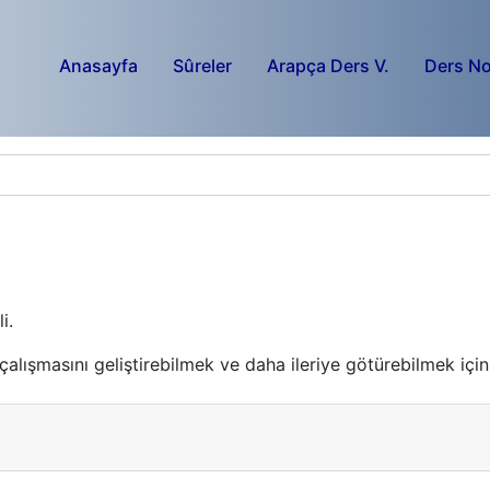
Anasayfa
Sûreler
Arapça Ders V.
Ders No
i.
i çalışmasını geliştirebilmek ve daha ileriye götürebilmek için