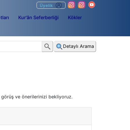
Üyelik
tları
Kur'ân Seferberliği
Kökler
Detaylı Arama
 görüş ve önerilerinizi bekliyoruz.