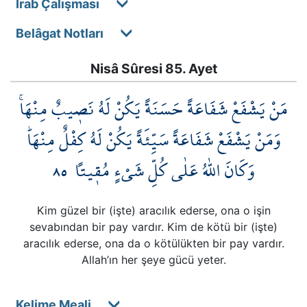
İrab Çalışması
Belâgat Notları
Nisâ Sûresi 85. Ayet
مَنْ يَشْفَعْ شَفَاعَةً حَسَنَةً يَكُنْ لَهُ نَص۪يبٌ مِنْهَاۚ
وَمَنْ يَشْفَعْ شَفَاعَةً سَيِّئَةً يَكُنْ لَهُ كِفْلٌ مِنْهَاۜ
٨٥
وَكَانَ اللّٰهُ عَلٰى كُلِّ شَيْءٍ مُق۪يتاً
Kim güzel bir (işte) aracılık ederse, ona o işin
sevabından bir pay vardır. Kim de kötü bir (işte)
aracılık ederse, ona da o kötülükten bir pay vardır.
Allah’ın her şeye gücü yeter.
Kelime Meali