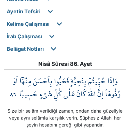
Ayetin Tefsiri
Kelime Çalışması
İrab Çalışması
Belâgat Notları
Nisâ Sûresi 86. Ayet
وَاِذَا حُيّ۪يتُمْ بِتَحِيَّةٍ فَحَيُّوا بِاَحْسَنَ مِنْهَٓا اَوْ
٨٦
رُدُّوهَاۜ اِنَّ اللّٰهَ كَانَ عَلٰى كُلِّ شَيْءٍ حَس۪يباً
Size bir selâm verildiği zaman, ondan daha güzeliyle
veya aynı selâmla karşılık verin. Şüphesiz Allah, her
şeyin hesabını gereği gibi yapandır.