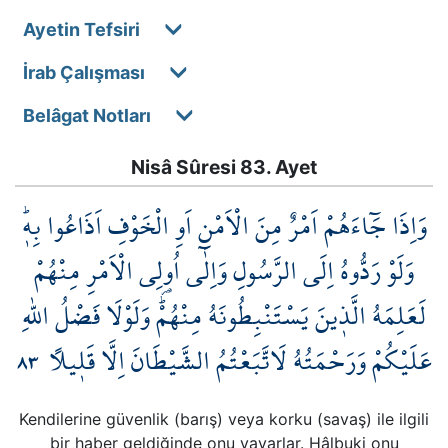
Ayetin Tefsiri
İrab Çalışması
Belâgat Notları
Nisâ Sûresi 83. Ayet
وَاِذَا جَٓاءَهُمْ اَمْرٌ مِنَ الْاَمْنِ اَوِ الْخَوْفِ اَذَاعُوا بِه۪ۜ
وَلَوْ رَدُّوهُ اِلَى الرَّسُولِ وَاِلٰٓى اُو۬لِي الْاَمْرِ مِنْهُمْ
لَعَلِمَهُ الَّذ۪ينَ يَسْتَنْبِطُونَهُ مِنْهُمْۜ وَلَوْلَا فَضْلُ اللّٰهِ
٨٣
عَلَيْكُمْ وَرَحْمَتُهُ لَاتَّبَعْتُمُ الشَّيْطَانَ اِلَّا قَل۪يلاً
Kendilerine güvenlik (barış) veya korku (savaş) ile ilgili
bir haber geldiğinde onu yayarlar. Hâlbuki onu