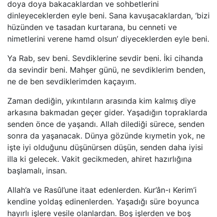
doya doya bakacaklardan ve sohbetlerini
dinleyeceklerden eyle beni. Sana kavuşacaklardan, ‘bizi
hüzünden ve tasadan kurtarana, bu cenneti ve
nimetlerini verene hamd olsun’ diyeceklerden eyle beni.
Ya Rab, sev beni. Sevdiklerine sevdir beni. İki cihanda
da sevindir beni. Mahşer günü, ne sevdiklerim benden,
ne de ben sevdiklerimden kaçayım.
Zaman dediğin, yıkıntıların arasında kim kalmış diye
arkasına bakmadan geçer gider. Yaşadığın topraklarda
senden önce de yaşandı. Allah dilediği sürece, senden
sonra da yaşanacak. Dünya gözünde kıymetin yok, ne
işte iyi olduğunu düşünürsen düşün, senden daha iyisi
illa ki gelecek. Vakit gecikmeden, ahiret hazırlığına
başlamalı, insan.
Allah’a ve Rasûl’une itaat edenlerden. Kur’ân-ı Kerim’i
kendine yoldaş edinenlerden. Yaşadığı süre boyunca
hayırlı işlere vesile olanlardan. Boş işlerden ve boş