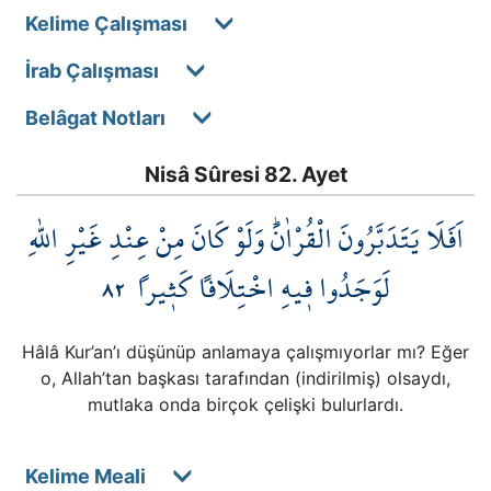
Kelime Çalışması
İrab Çalışması
Belâgat Notları
Nisâ Sûresi 82. Ayet
اَفَلَا يَتَدَبَّرُونَ الْقُرْاٰنَۜ وَلَوْ كَانَ مِنْ عِنْدِ غَيْرِ اللّٰهِ
٨٢
لَوَجَدُوا ف۪يهِ اخْتِلَافاً كَث۪يراً
Hâlâ Kur’an’ı düşünüp anlamaya çalışmıyorlar mı? Eğer
o, Allah’tan başkası tarafından (indirilmiş) olsaydı,
mutlaka onda birçok çelişki bulurlardı.
Kelime Meali