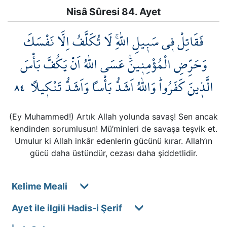
Nisâ Sûresi 84. Ayet
فَقَاتِلْ ف۪ي سَب۪يلِ اللّٰهِۚ لَا تُكَلَّفُ اِلَّا نَفْسَكَ
وَحَرِّضِ الْمُؤْمِن۪ينَۚ عَسَى اللّٰهُ اَنْ يَكُفَّ بَأْسَ
٨٤
الَّذ۪ينَ كَفَرُواۜ وَاللّٰهُ اَشَدُّ بَأْساً وَاَشَدُّ تَنْك۪يلاً
(Ey Muhammed!) Artık Allah yolunda savaş! Sen ancak
kendinden sorumlusun! Mü’minleri de savaşa teşvik et.
Umulur ki Allah inkâr edenlerin gücünü kırar. Allah’ın
gücü daha üstündür, cezası daha şiddetlidir.
Kelime Meali
Ayet ile ilgili Hadis-i Şerif