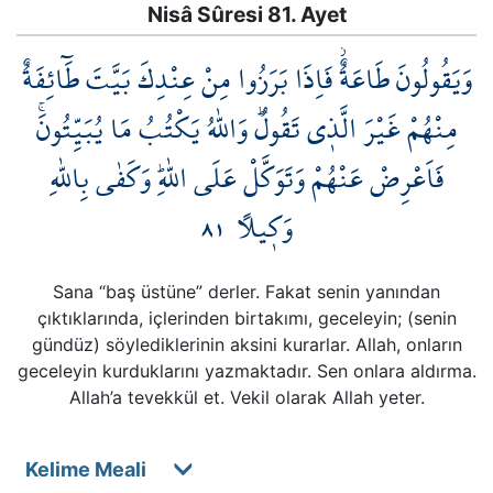
Nisâ Sûresi 81. Ayet
وَيَقُولُونَ طَاعَةٌۘ فَاِذَا بَرَزُوا مِنْ عِنْدِكَ بَيَّتَ طَٓائِفَةٌ
مِنْهُمْ غَيْرَ الَّذ۪ي تَقُولُۜ وَاللّٰهُ يَكْتُبُ مَا يُبَيِّتُونَۚ
فَاَعْرِضْ عَنْهُمْ وَتَوَكَّلْ عَلَى اللّٰهِۜ وَكَفٰى بِاللّٰهِ
٨١
وَك۪يلاً
Sana “baş üstüne” derler. Fakat senin yanından
çıktıklarında, içlerinden birtakımı, geceleyin; (senin
gündüz) söylediklerinin aksini kurarlar. Allah, onların
geceleyin kurduklarını yazmaktadır. Sen onlara aldırma.
Allah’a tevekkül et. Vekil olarak Allah yeter.
Kelime Meali