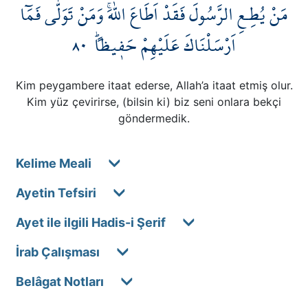
مَنْ يُطِـعِ الرَّسُولَ فَقَدْ اَطَاعَ اللّٰهَۚ وَمَنْ تَوَلّٰى فَمَٓا
Kökler
٨٠
اَرْسَلْنَاكَ عَلَيْهِمْ حَف۪يظاًۜ
Üyelik
Kim peygambere itaat ederse, Allah’a itaat etmiş olur.
Kim yüz çevirirse, (bilsin ki) biz seni onlara bekçi
göndermedik.
Kelime Meali
Ayetin Tefsiri
Ayet ile ilgili Hadis-i Şerif
İrab Çalışması
Belâgat Notları