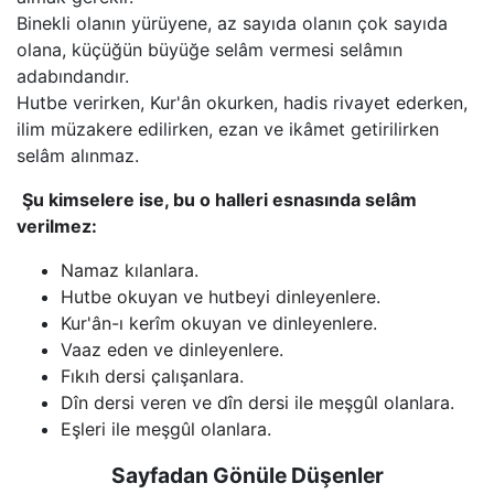
Binekli olanın yürüyene, az sayıda olanın çok sayıda 
olana, küçüğün büyüğe selâm vermesi selâmın 
adabındandır.

Hutbe verirken, Kur'ân okurken, hadis rivayet ederken, 
ilim müzakere edilirken, ezan ve ikâmet getirilirken 
selâm alınmaz.
Şu kimselere ise, bu o halleri esnasında selâm 
verilmez:
Namaz kılanlara.
Hutbe okuyan ve hutbeyi dinleyenlere.
Kur'ân-ı kerîm okuyan ve dinleyenlere.
Vaaz eden ve dinleyenlere.
Fıkıh dersi çalışanlara.
Dîn dersi veren ve dîn dersi ile meşgûl olanlara.
Eşleri ile meşgûl olanlara.
Sayfadan Gönüle Düşenler