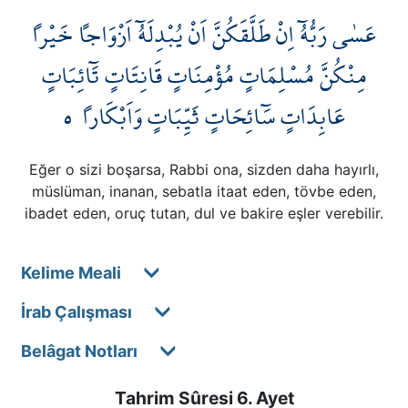
عَسٰى رَبُّهُٓ اِنْ طَلَّقَكُنَّ اَنْ يُبْدِلَهُٓ اَزْوَاجاً خَيْراً
مِنْكُنَّ مُسْلِمَاتٍ مُؤْمِنَاتٍ قَانِتَاتٍ تَٓائِبَاتٍ
٥
عَابِدَاتٍ سَٓائِحَاتٍ ثَيِّبَاتٍ وَاَبْكَاراً
Eğer o sizi boşarsa, Rabbi ona, sizden daha hayırlı,
müslüman, inanan, sebatla itaat eden, tövbe eden,
ibadet eden, oruç tutan, dul ve bakire eşler verebilir.
Kelime Meali
İrab Çalışması
Belâgat Notları
Tahrim Sûresi 6. Ayet