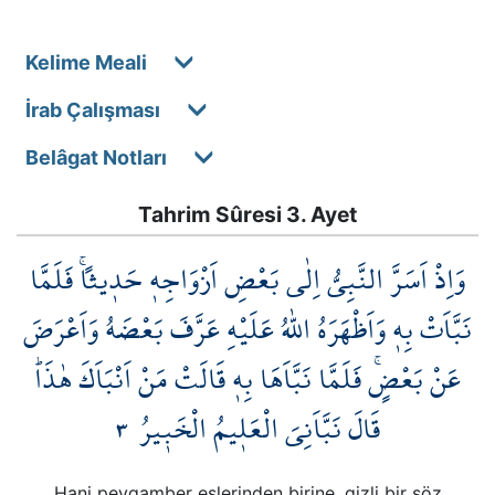
Kelime Meali
İrab Çalışması
Belâgat Notları
Tahrim Sûresi 3. Ayet
وَاِذْ اَسَرَّ النَّبِيُّ اِلٰى بَعْضِ اَزْوَاجِه۪ حَد۪يثاًۚ فَلَمَّا
نَبَّاَتْ بِه۪ وَاَظْهَرَهُ اللّٰهُ عَلَيْهِ عَرَّفَ بَعْضَهُ وَاَعْرَضَ
عَنْ بَعْضٍۚ فَلَمَّا نَبَّاَهَا بِه۪ قَالَتْ مَنْ اَنْبَاَكَ هٰذَاۜ
٣
قَالَ نَبَّاَنِيَ الْعَل۪يمُ الْخَب۪يرُ
Hani peygamber eşlerinden birine, gizli bir söz