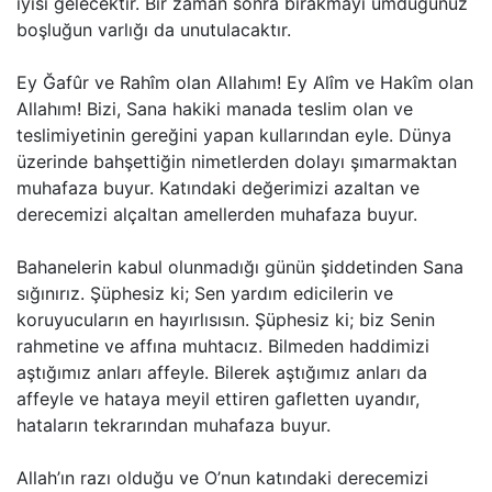
iyisi gelecektir. Bir zaman sonra bırakmayı umduğunuz
boşluğun varlığı da unutulacaktır.
Ey Ğafûr ve Rahîm olan Allahım! Ey Alîm ve Hakîm olan
Allahım! Bizi, Sana hakiki manada teslim olan ve
teslimiyetinin gereğini yapan kullarından eyle. Dünya
üzerinde bahşettiğin nimetlerden dolayı şımarmaktan
muhafaza buyur. Katındaki değerimizi azaltan ve
derecemizi alçaltan amellerden muhafaza buyur.
Bahanelerin kabul olunmadığı günün şiddetinden Sana
sığınırız. Şüphesiz ki; Sen yardım edicilerin ve
koruyucuların en hayırlısısın. Şüphesiz ki; biz Senin
rahmetine ve affına muhtacız. Bilmeden haddimizi
aştığımız anları affeyle. Bilerek aştığımız anları da
affeyle ve hataya meyil ettiren gafletten uyandır,
hataların tekrarından muhafaza buyur.
Allah’ın razı olduğu ve O’nun katındaki derecemizi