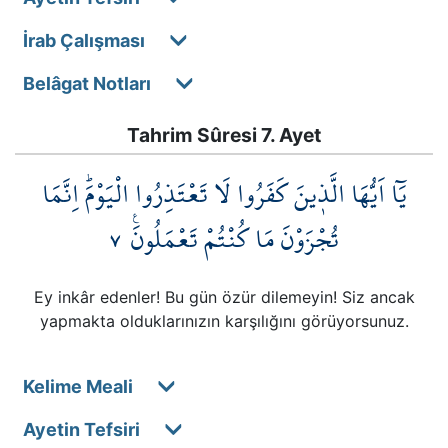
İrab Çalışması
Belâgat Notları
Tahrim Sûresi 7. Ayet
يَٓا اَيُّهَا الَّذ۪ينَ كَفَرُوا لَا تَعْتَذِرُوا الْيَوْمَۜ اِنَّمَا
٧
تُجْزَوْنَ مَا كُنْتُمْ تَعْمَلُونَ۟
Ey inkâr edenler! Bu gün özür dilemeyin! Siz ancak
yapmakta olduklarınızın karşılığını görüyorsunuz.
Kelime Meali
Ayetin Tefsiri