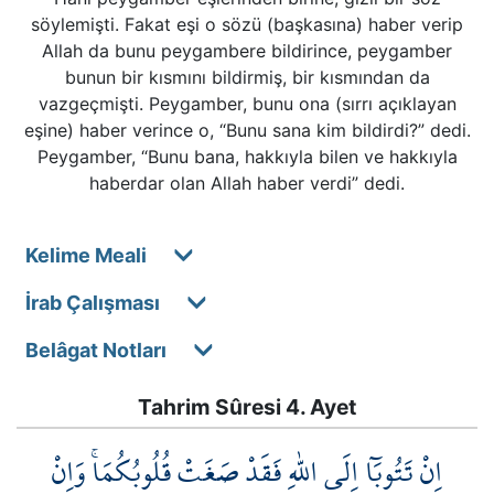
söylemişti. Fakat eşi o sözü (başkasına) haber verip
Allah da bunu peygambere bildirince, peygamber
bunun bir kısmını bildirmiş, bir kısmından da
vazgeçmişti. Peygamber, bunu ona (sırrı açıklayan
eşine) haber verince o, “Bunu sana kim bildirdi?” dedi.
Peygamber, “Bunu bana, hakkıyla bilen ve hakkıyla
haberdar olan Allah haber verdi” dedi.
Kelime Meali
İrab Çalışması
Belâgat Notları
Tahrim Sûresi 4. Ayet
اِنْ تَتُوبَٓا اِلَى اللّٰهِ فَقَدْ صَغَتْ قُلُوبُكُمَاۚ وَاِنْ