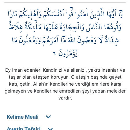
يَٓا اَيُّهَا الَّذ۪ينَ اٰمَنُوا قُٓوا اَنْفُسَكُمْ وَاَهْل۪يكُمْ نَاراً
وَقُودُهَا النَّاسُ وَالْحِجَارَةُ عَلَيْهَا مَلٰٓئِكَةٌ غِلَاظٌ
شِدَادٌ لَا يَعْصُونَ اللّٰهَ مَٓا اَمَرَهُمْ وَيَفْعَلُونَ مَا
٦
يُؤْمَرُونَ
Ey iman edenler! Kendinizi ve ailenizi, yakıtı insanlar ve
taşlar olan ateşten koruyun. O ateşin başında gayet
katı, çetin, Allah’ın kendilerine verdiği emirlere karşı
gelmeyen ve kendilerine emredilen şeyi yapan melekler
vardır.
Kelime Meali
Ayetin Tefsiri