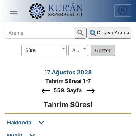
Anasayfa
Detaylı Arama
Sûreler
Sûre
Ayet
Arapça
Ders
17 Ağustos 2028
V.
Tahrim Sûresi 1-7
Ders
559. Sayfa
Notları
Tahrim Sûresi
Kur'ân
Seferberliği
Hakkında
Nuzül