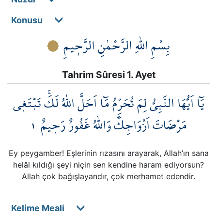
Kökler
Konusu
Üyelik
بِسْمِ اللّٰهِ الرَّحْمٰنِ الرَّح۪يمِ
Tahrim Sûresi 1. Ayet
يَٓا اَيُّهَا النَّبِيُّ لِمَ تُحَرِّمُ مَٓا اَحَلَّ اللّٰهُ لَكَۚ تَبْتَغ۪ي
١
مَرْضَاتَ اَزْوَاجِكَۜ وَاللّٰهُ غَفُورٌ رَح۪يمٌ
Ey peygamber! Eşlerinin rızasını arayarak, Allah’ın sana
helâl kıldığı şeyi niçin sen kendine haram ediyorsun?
Allah çok bağışlayandır, çok merhamet edendir.
Kelime Meali