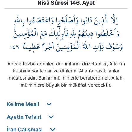
Nisâ Sûresi 146. Ayet
اِلَّا الَّذ۪ينَ تَابُوا وَاَصْلَحُوا وَاعْتَصَمُوا بِاللّٰهِ
وَاَخْلَصُوا د۪ينَهُمْ لِلّٰهِ فَاُو۬لٰٓئِكَ مَعَ الْمُؤْمِن۪ينَۜ
١٤٦
وَسَوْفَ يُؤْتِ اللّٰهُ الْمُؤْمِن۪ينَ اَجْراً عَظ۪يماً
Ancak tövbe edenler, durumlarını düzeltenler, Allah’ın
kitabına sarılanlar ve dinlerini Allah’a has kılanlar
müstesnadır. Bunlar mü’minlerle beraberdirler. Allah,
mü’minlere büyük bir mükâfat verecektir.
Kelime Meali
Ayetin Tefsiri
İrab Çalışması