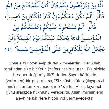
اَلَّذ۪ينَ يَتَرَبَّصُونَ بِكُمْۚ فَاِنْ كَانَ لَكُمْ فَتْحٌ مِنَ اللّٰهِ
Kökler
قَالُٓوا اَلَمْ نَكُنْ مَعَكُمْۘ وَاِنْ كَانَ لِلْكَافِر۪ينَ نَص۪يبٌۙ
Üyelik
قَالُٓوا اَلَمْ نَسْتَحْوِذْ عَلَيْكُمْ وَنَمْنَعْكُمْ مِنَ
الْمُؤْمِن۪ينَۜ فَاللّٰهُ يَحْكُمُ بَيْنَكُمْ يَوْمَ الْقِيٰمَةِۜ وَلَنْ
١٤١
يَجْعَلَ اللّٰهُ لِلْكَافِر۪ينَ عَلَى الْمُؤْمِن۪ينَ سَب۪يلاً۟
Onlar sizi gözetleyip duran kimselerdir. Eğer Allah
tarafından size bir fetih (zafer) nasip olursa, “Biz sizinle
beraber değil miydik?” derler. Şayet kâfirlerin
(zaferden) bir payı olursa, “Size üstünlük sağlayıp sizi
mü’minlerden korumadık mı?” derler. Allah, kıyamet
günü aranızda hükmünü verecektir. Allah, mü’minlerin
aleyhine kâfirlere hiçbir yol vermeyecektir.