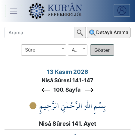
Anasayfa
Detaylı Arama
Sûreler
Sûre
Ayet
Arapça
Ders
13 Kasım 2026
V.
Nisâ Sûresi 141-147
Ders
100. Sayfa
Notları
بِسْمِ اللّٰهِ الرَّحْمٰنِ الرَّح۪يمِ
Kur'ân
Seferberliği
Nisâ Sûresi 141. Ayet