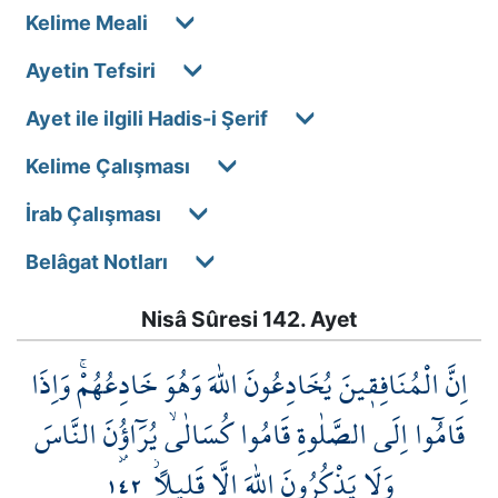
Kelime Meali
Ayetin Tefsiri
Ayet ile ilgili Hadis-i Şerif
Kelime Çalışması
İrab Çalışması
Belâgat Notları
Nisâ Sûresi 142. Ayet
اِنَّ الْمُنَافِق۪ينَ يُخَادِعُونَ اللّٰهَ وَهُوَ خَادِعُهُمْۚ وَاِذَا
قَامُٓوا اِلَى الصَّلٰوةِ قَامُوا كُسَالٰىۙ يُرَٓاؤُ۫نَ النَّاسَ
١٤٢
وَلَا يَذْكُرُونَ اللّٰهَ اِلَّا قَل۪يلاًۘ