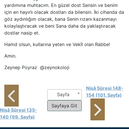
yardımına muhtacım. En güzel dost Sensin ve benim
için en hayırlı olacak dostları da bilensin. İki cihanda da
göz aydınlığım olacak, bana Senin rızanı kazanmayı
kolaylaştıracak ve beni Sana daha da yaklaştıracak
dostlar nasip et.
Hamd olsun, kullarına yeten ve Vekîl olan Rabbe!
Amin.
Zeynep Poyraz @zeynokoloji
Nisâ Sûresi 148-
Sayfa
154 (101. Sayfa)
Nisâ Sûresi 135-
140 (99. Sayfa)