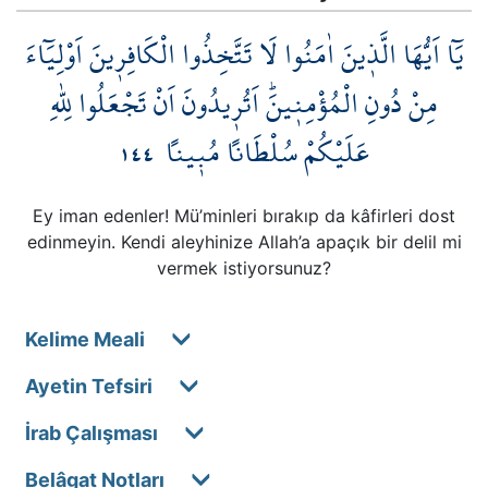
يَٓا اَيُّهَا الَّذ۪ينَ اٰمَنُوا لَا تَتَّخِذُوا الْكَافِر۪ينَ اَوْلِيَٓاءَ
مِنْ دُونِ الْمُؤْمِن۪ينَۜ اَتُر۪يدُونَ اَنْ تَجْعَلُوا لِلّٰهِ
١٤٤
عَلَيْكُمْ سُلْطَاناً مُب۪يناً
Ey iman edenler! Mü’minleri bırakıp da kâfirleri dost
edinmeyin. Kendi aleyhinize Allah’a apaçık bir delil mi
vermek istiyorsunuz?
Kelime Meali
Ayetin Tefsiri
İrab Çalışması
Belâgat Notları