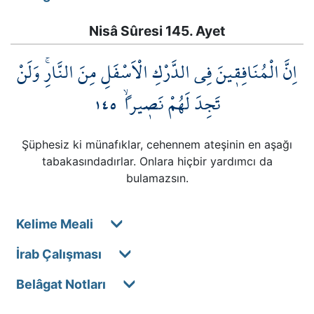
Nisâ Sûresi 145. Ayet
اِنَّ الْمُنَافِق۪ينَ فِي الدَّرْكِ الْاَسْفَلِ مِنَ النَّارِۚ وَلَنْ
١٤٥
تَجِدَ لَهُمْ نَص۪يراًۙ
Şüphesiz ki münafıklar, cehennem ateşinin en aşağı
tabakasındadırlar. Onlara hiçbir yardımcı da
bulamazsın.
Kelime Meali
İrab Çalışması
Belâgat Notları