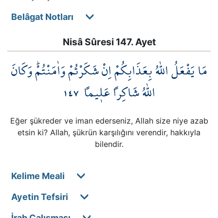
Belâgat Notları
Nisâ Sûresi 147. Ayet
مَا يَفْعَلُ اللّٰهُ بِعَذَابِكُمْ اِنْ شَكَرْتُمْ وَاٰمَنْتُمْۜ وَكَانَ
١٤٧
اللّٰهُ شَاكِراً عَل۪يماً
Eğer şükreder ve iman ederseniz, Allah size niye azab
etsin ki? Allah, şükrün karşılığını verendir, hakkıyla
bilendir.
Kelime Meali
Ayetin Tefsiri
İrab Çalışması