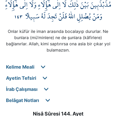
مُذَبْذَب۪ينَ بَيْنَ ذٰلِكَۗ لَٓا اِلٰى هٰٓؤُ۬لَٓاءِ وَلَٓا اِلٰى هٰٓؤُ۬لَٓاءِۜ
١٤٣
وَمَنْ يُضْلِلِ اللّٰهُ فَلَنْ تَجِدَ لَهُ سَب۪يلاً
Onlar küfür ile iman arasında bocalayıp dururlar. Ne
bunlara (mü’minlere) ne de şunlara (kâfirlere)
bağlanırlar. Allah, kimi saptırırsa ona asla bir çıkar yol
bulamazsın.
Kelime Meali
Ayetin Tefsiri
İrab Çalışması
Belâgat Notları
Nisâ Sûresi 144. Ayet