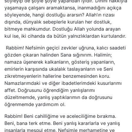
söyleyip de şöyle şöyle yapandan iyidir.’ Dinini hakkıyla
yaşamaya çalışanı aramaktansa, inanmadığını açıkça
söyleyende, hangi dostluğu ararsın? Allah’ın rızası
dışında, dünyalık sebeplerle kurulan her dostluk,
bitmeye mahkumdur. Dostluğu Allah yolunda arayan
kul ise, iki cihanda da bütün yalnızlıklardan kurtulandır.
Rabbim! Nefsimin geçici zevkler uğruna, kalıcı saadeti
gözden çıkaran halinden Sana sığınırım. Halimin;
namaza üşenerek kalkanların, gösteriş yapanların,
emirlerin karşısında ukalalık taslayanların ve Seni
zikretmeyenlerin hallerine benzemesinden koru.
Namazlarımdaki ve diğer ibadetlerimdeki kusurlarımı
affet. Doğrusunu öğrendiğim yanlışlarımı
düzeltmemde, yanlış yaptıklarımın da doğrusunu
öğrenmemde yardımcım ol.
Rabbim! Beni cahilliğime ve aceleciliğime bırakma.
Beni, bana terk etme. Beni yanlış kararlarla ve yanlış
insanlarla meşgul etme. Nefsimle merhametine ve