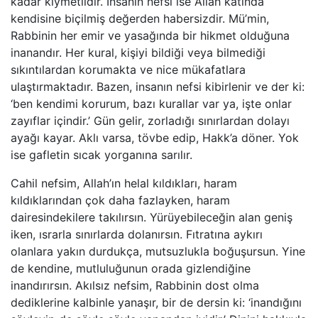
kadar kıymetlidir. İnsanın nefsi ise Allah katında
kendisine biçilmiş değerden habersizdir. Mü’min,
Rabbinin her emir ve yasağında bir hikmet olduğuna
inanandır. Her kural, kişiyi bildiği veya bilmediği
sıkıntılardan korumakta ve nice mükafatlara
ulaştırmaktadır. Bazen, insanın nefsi kibirlenir ve der ki:
‘ben kendimi korurum, bazı kurallar var ya, işte onlar
zayıflar içindir.’ Gün gelir, zorladığı sınırlardan dolayı
ayağı kayar. Aklı varsa, tövbe edip, Hakk’a döner. Yok
ise gafletin sıcak yorganına sarılır.
Cahil nefsim, Allah’ın helal kıldıkları, haram
kıldıklarından çok daha fazlayken, haram
dairesindekilere takılırsın. Yürüyebileceğin alan geniş
iken, ısrarla sınırlarda dolanırsın. Fıtratına aykırı
olanlara yakın durdukça, mutsuzlukla boğuşursun. Yine
de kendine, mutluluğunun orada gizlendiğine
inandırırsın. Akılsız nefsim, Rabbinin dost olma
dediklerine kalbinle yanaşır, bir de dersin ki: ‘inandığını