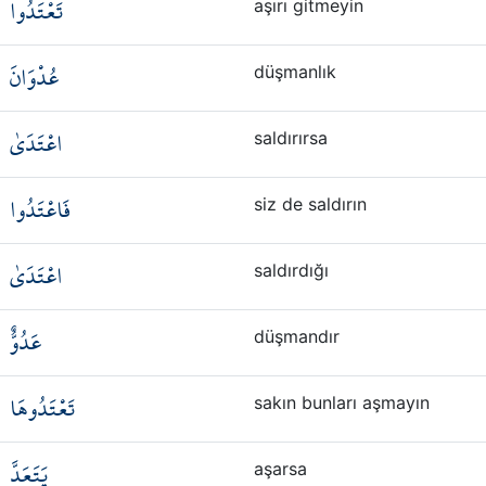
تَعْتَدُوا
aşırı gitmeyin
عُدْوَانَ
düşmanlık
اعْتَدَىٰ
saldırırsa
فَاعْتَدُوا
siz de saldırın
اعْتَدَىٰ
saldırdığı
عَدُوٌّ
düşmandır
تَعْتَدُوهَا
sakın bunları aşmayın
يَتَعَدَّ
aşarsa