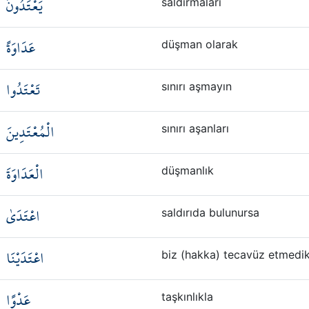
يَعْتَدُونَ
saldırmaları
عَدَاوَةً
düşman olarak
تَعْتَدُوا
sınırı aşmayın
الْمُعْتَدِينَ
sınırı aşanları
الْعَدَاوَةَ
düşmanlık
اعْتَدَىٰ
saldırıda bulunursa
اعْتَدَيْنَا
biz (hakka) tecavüz etmedi
عَدْوًا
taşkınlıkla