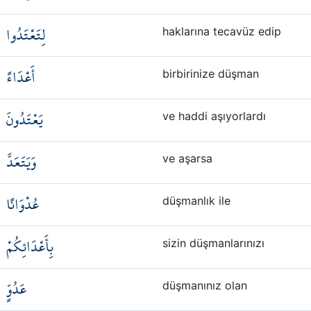
لِتَعْتَدُوا
haklarına tecavüz edip
أَعْدَاءً
birbirinize düşman
يَعْتَدُونَ
ve haddi aşıyorlardı
وَيَتَعَدَّ
ve aşarsa
عُدْوَانًا
düşmanlık ile
بِأَعْدَائِكُمْ
sizin düşmanlarınızı
عَدُوٍّ
düşmanınız olan