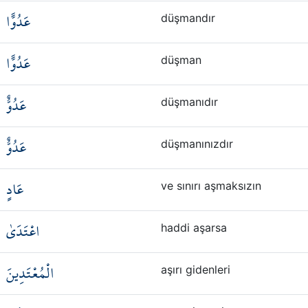
عَدُوًّا
düşmandır
عَدُوًّا
düşman
عَدُوٌّ
düşmanıdır
عَدُوٌّ
düşmanınızdır
عَادٍ
ve sınırı aşmaksızın
اعْتَدَىٰ
haddi aşarsa
الْمُعْتَدِينَ
aşırı gidenleri