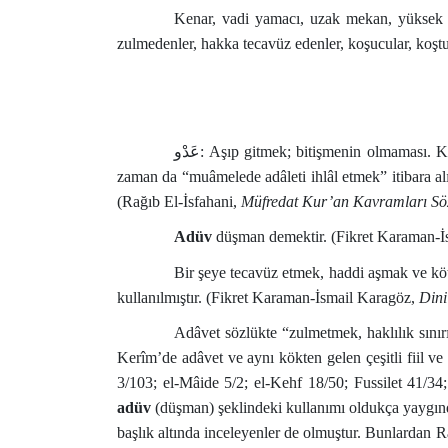
Kenar, vadi yamacı, uzak mekan, yüksek 
zulmedenler, hakka tecavüz edenler, koşucular, koş
عَدْو
: Aşıp gitmek; bitişmenin olmaması. K
zaman da “muâmelede adâleti ihlâl etmek” itibara a
(Rağıb El-İsfahani,
Müfredat Kur’an Kavramları Sö
Adüv
düşman demektir. (Fikret Karaman-İ
Bir şeye tecavüz etmek, haddi aşmak ve k
kullanılmıştır. (Fikret Karaman-İsmail Karagöz,
Dini
Adâvet sözlükte “zulmetmek, haklılık sını
Kerîm’de adâvet ve aynı kökten gelen çeşitli fiil ve 
3/103; el-Mâide 5/2; el-Kehf 18/50; Fussilet 41/34
adüv
(düşman) şeklindeki kullanımı oldukça yaygındı
başlık altında inceleyenler de olmuştur. Bunlardan Râ