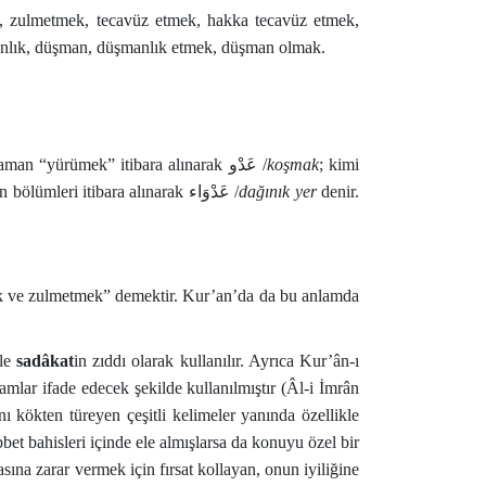
k, zulmetmek, tecavüz etmek, hakka tecavüz etmek,
manlık, düşman, düşmanlık etmek, düşman olmak.
zaman “yürümek” itibara alınarak
عَدْو
/
koşmak
; kimi
n bölümleri itibara alınarak
عَدْوَاء
/
dağınık yer
denir.
 ve zulmetmek” demektir. Kur’an’da da bu anlamda
kle
sadâkat
in zıddı olarak kullanılır. Ayrıca Kur’ân-ı
lamlar ifade edecek şekilde kullanılmıştır (Âl-i İmrân
 kökten türeyen çeşitli kelimeler yanında özellikle
t bahisleri içinde ele almışlarsa da konuyu özel bir
sına zarar vermek için fırsat kollayan, onun iyiliğine