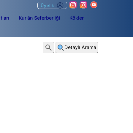
Üyelik
tları
Kur'ân Seferberliği
Kökler
Detaylı Arama