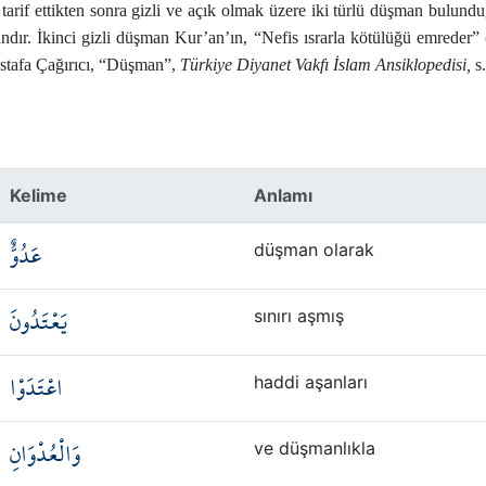
tarif ettikten sonra gizli ve açık olmak üzere iki türlü düşman bulundu
ndır. İkinci gizli düşman Kur’an’ın, “Nefis ısrarla kötülüğü emreder” 
(Mustafa Çağırıcı, “Düşman”,
Türkiye Diyanet Vakfı İslam Ansiklopedisi,
s
Kelime
Anlamı
عَدُوٌّ
düşman olarak
يَعْتَدُونَ
sınırı aşmış
اعْتَدَوْا
haddi aşanları
وَالْعُدْوَانِ
ve düşmanlıkla