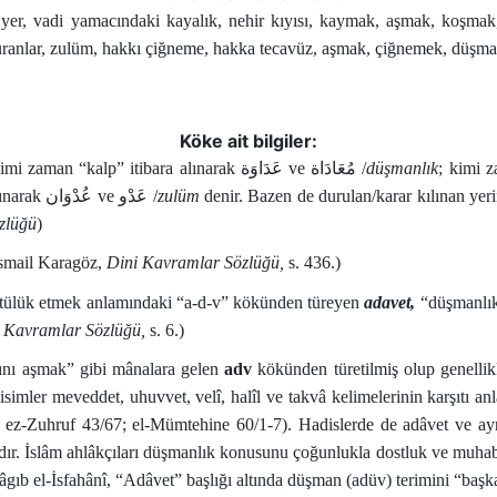
yer, vadi yamacındaki kayalık, nehir kıyısı, kaymak, aşmak, koşma
turanlar, zulüm, hakkı çiğneme, hakka tecavüz, aşmak, çiğnemek, düş
Köke ait bilgiler:
imi zaman “kalp” itibara alınarak
عَدَاوَة
ve
مُعَادَاة
/
düşmanlık
; kimi 
lınarak
عُدْوَان
ve
عَدْو
/
zulüm
denir. Bazen de durulan/karar kılınan yeri
zlüğü
)
smail Karagöz,
Dini Kavramlar Sözlüğü,
s. 436.)
ötülük etmek anlamındaki “a-d-v” kökünden türeyen
adavet,
“düşmanlık
 Kavramlar Sözlüğü,
s. 6.)
rını aşmak” gibi mânalara gelen
adv
kökünden türetilmiş olup genelli
isimler meveddet, uhuvvet, velî, halîl ve takvâ kelimelerinin karşıtı an
; ez-Zuhruf 43/67; el-Mümtehine 60/1-7). Hadislerde de adâvet ve aynı
r. İslâm ahlâkçıları düşmanlık konusunu çoğunlukla dostluk ve muhabbe
gıb el-İsfahânî, “Adâvet” başlığı altında düşman (adüv) terimini “başka