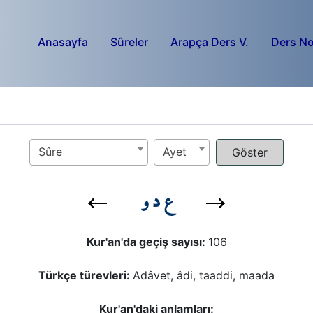
Anasayfa
Sûreler
Arapça Ders V.
Ders No
Sûre
Ayet
ع د و
Kur'an'da geçiş sayısı:
106
Türkçe türevleri:
Adâvet, âdi, taaddi, maada
Kur'an'daki anlamları: