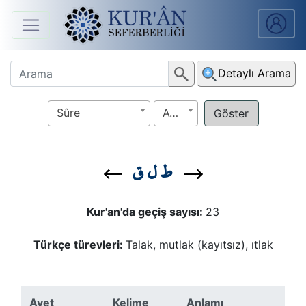
Anasayfa
Detaylı Arama
Sûreler
Sûre
Ayet
Arapça
Ders
ط ل ق
V.
Ders
Kur'an'da geçiş sayısı:
23
Notları
Türkçe türevleri:
Talak, mutlak (kayıtsız), ıtlak
Kur'ân
Seferberliği
Ayet
Kelime
Anlamı