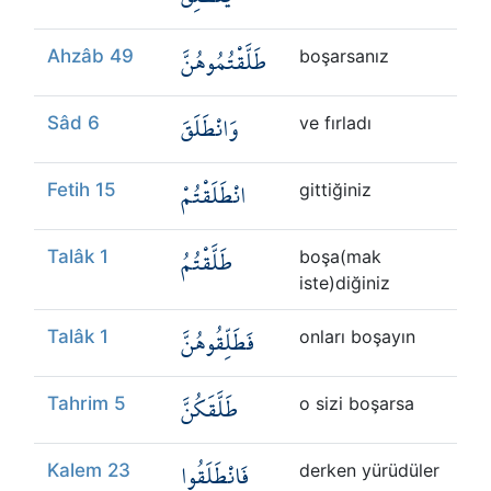
طَلَّقْتُمُوهُنَّ
Ahzâb 49
boşarsanız
وَانْطَلَقَ
Sâd 6
ve fırladı
انْطَلَقْتُمْ
Fetih 15
gittiğiniz
طَلَّقْتُمُ
Talâk 1
boşa(mak
iste)diğiniz
فَطَلِّقُوهُنَّ
Talâk 1
onları boşayın
طَلَّقَكُنَّ
Tahrim 5
o sizi boşarsa
فَانْطَلَقُوا
Kalem 23
derken yürüdüler