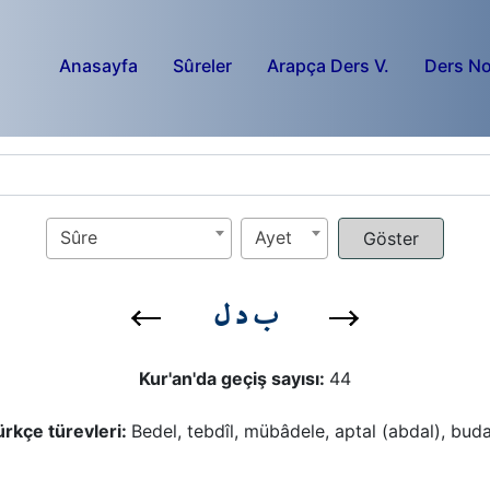
Anasayfa
Sûreler
Arapça Ders V.
Ders No
Sûre
Ayet
ب د ل
Kur'an'da geçiş sayısı:
44
ürkçe türevleri:
Bedel, tebdîl, mübâdele, aptal (abdal), bud