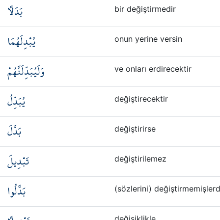
بَدَلًا
bir değiştirmedir
يُبْدِلَهُمَا
onun yerine versin
وَلَيُبَدِّلَنَّهُمْ
ve onları erdirecektir
يُبَدِّلُ
değiştirecektir
بَدَّلَ
değiştirirse
تَبْدِيلَ
değiştirilemez
بَدَّلُوا
(sözlerini) değiştirmemişlerd
değişiklikle