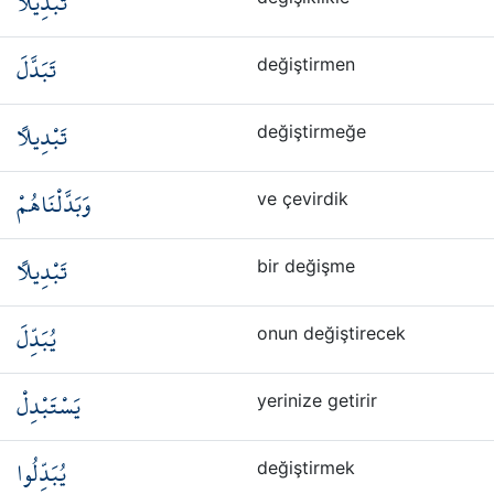
تَبْدِيلًا
تَبَدَّلَ
değiştirmen
تَبْدِيلًا
değiştirmeğe
وَبَدَّلْنَاهُمْ
ve çevirdik
تَبْدِيلًا
bir değişme
يُبَدِّلَ
onun değiştirecek
يَسْتَبْدِلْ
yerinize getirir
يُبَدِّلُوا
değiştirmek