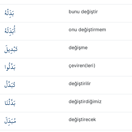
بَدِّلْهُ
bunu değiştir
أُبَدِّلَهُ
onu değiştirmem
تَبْدِيلَ
değişme
بَدَّلُوا
çeviren(leri)
تُبَدَّلُ
değiştirilir
بَدَّلْنَا
değiştirdiğimiz
مُبَدِّلَ
değiştirecek