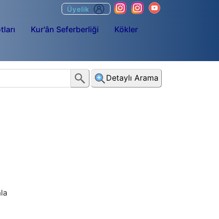
Üyelik
tları
Kur'ân Seferberliği
Kökler
Detaylı Arama
ala