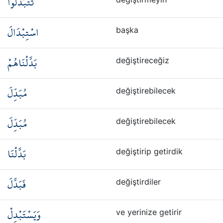
تَتَبَدَّلُوا
اسْتِبْدَالَ
başka
بَدَّلْنَاهُمْ
değiştireceğiz
مُبَدِّلَ
değiştirebilecek
مُبَدِّلَ
değiştirebilecek
بَدَّلْنَا
değiştirip getirdik
فَبَدَّلَ
değiştirdiler
وَيَسْتَبْدِلْ
ve yerinize getirir