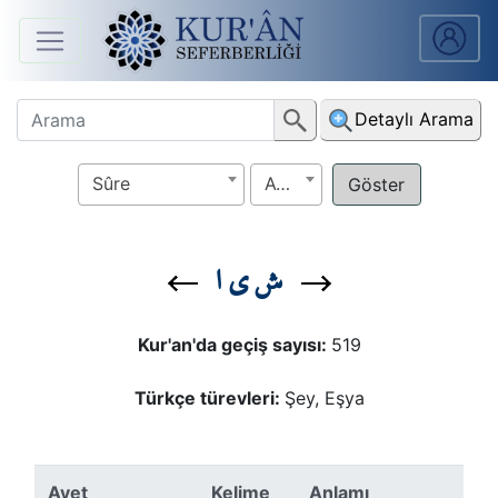
Anasayfa
Detaylı Arama
Sûreler
Sûre
Ayet
Arapça
Ders
ش ي ا
V.
Ders
Kur'an'da geçiş sayısı:
519
Notları
Türkçe türevleri:
Şey, Eşya
Kur'ân
Seferberliği
Ayet
Kelime
Anlamı