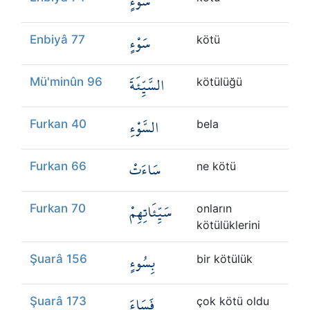
سَوْءٍ
سَوْءٍ
Enbiyâ 77
kötü
السَّيِّئَةَ
Mü'minûn 96
kötülüğü
السَّوْءِ
Furkan 40
bela
سَاءَتْ
Furkan 66
ne kötü
سَيِّئَاتِهِمْ
Furkan 70
onların
kötülüklerini
بِسُوءٍ
Şuarâ 156
bir kötülük
فَسَاءَ
Şuarâ 173
çok kötü oldu