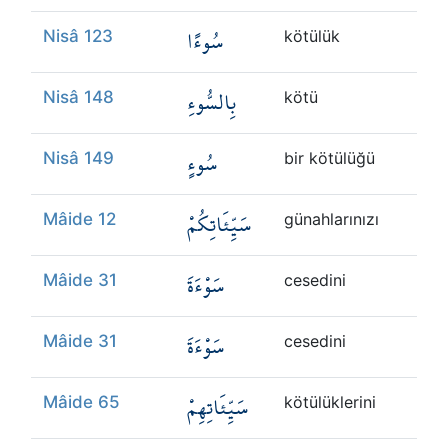
سُوءًا
Nisâ 123
kötülük
بِالسُّوءِ
Nisâ 148
kötü
سُوءٍ
Nisâ 149
bir kötülüğü
سَيِّئَاتِكُمْ
Mâide 12
günahlarınızı
سَوْءَةَ
Mâide 31
cesedini
سَوْءَةَ
Mâide 31
cesedini
سَيِّئَاتِهِمْ
Mâide 65
kötülüklerini