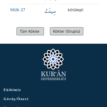
سِيئَتْ
Mülk 27
kötüleşti
Tüm Kökler
Kökler (Gruplu)
Ekibimiz
Görüş/Öneri