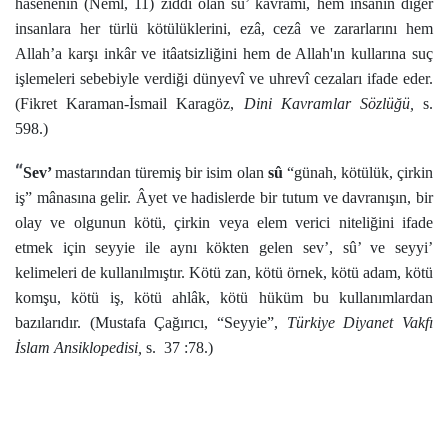
hasenenin (Neml, 11) zıddı olan sû’ kavramı, hem insanın diğer
insanlara her türlü kötülüklerini, ezâ, cezâ ve zararlarını hem
Allah’a karşı inkâr ve itâatsizliğini hem de Allah'ın kullarına suç
işlemeleri sebebiyle verdiği dünyevî ve uhrevî cezaları ifade eder.
(Fikret Karaman-İsmail Karagöz,
Dini Kavramlar Sözlüğü,
s.
598.)
“
Sev’
mastarından
türemiş bir isim olan
sû
“günah, kötülük, çirkin
iş” mânasına gelir. Âyet ve hadislerde bir tutum ve davranışın, bir
olay ve olgunun kötü, çirkin veya elem verici niteliğini ifade
etmek için seyyie ile aynı kökten gelen sev’, sû’ ve seyyi’
kelimeleri de kullanılmıştır. Kötü zan, kötü örnek, kötü adam, kötü
komşu, kötü iş, kötü ahlâk, kötü hüküm bu kullanımlardan
bazılarıdır. (Mustafa Çağırıcı, “Seyyie”,
Türkiye Diyanet Vakfı
İslam Ansiklopedisi,
s. 37 :78.)