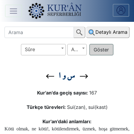
Anasayfa
Detaylı Arama
Sûreler
Sûre
Ayet
Arapça
Ders
س و ا
V.
Ders
Kur'an'da geçiş sayısı:
167
Notları
Türkçe türevleri:
Sui(zan), sui(kast)
Kur'ân
Seferberliği
Kur'an'daki anlamları:
Kötü olmak, ne kötü!, kötülendirmek, üzmek, hoşa gitmemek,