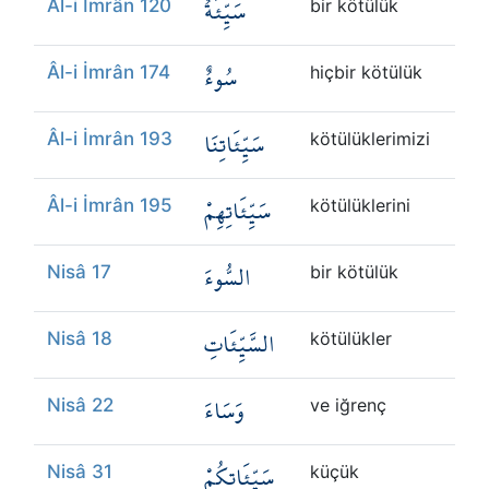
سَيِّئَةٌ
Âl-i İmrân 120
bir kötülük
سُوءٌ
Âl-i İmrân 174
hiçbir kötülük
سَيِّئَاتِنَا
Âl-i İmrân 193
kötülüklerimizi
سَيِّئَاتِهِمْ
Âl-i İmrân 195
kötülüklerini
السُّوءَ
Nisâ 17
bir kötülük
السَّيِّئَاتِ
Nisâ 18
kötülükler
وَسَاءَ
Nisâ 22
ve iğrenç
سَيِّئَاتِكُمْ
Nisâ 31
küçük