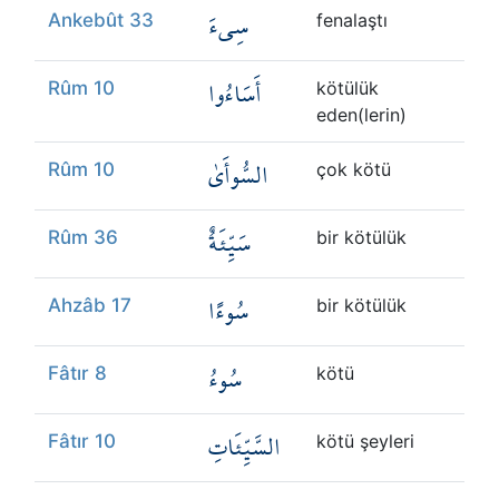
سِيءَ
Ankebût 33
fenalaştı
أَسَاءُوا
Rûm 10
kötülük
eden(lerin)
السُّوأَىٰ
Rûm 10
çok kötü
سَيِّئَةٌ
Rûm 36
bir kötülük
سُوءًا
Ahzâb 17
bir kötülük
سُوءُ
Fâtır 8
kötü
السَّيِّئَاتِ
Fâtır 10
kötü şeyleri