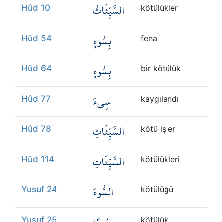
السَّيِّئَاتُ
Hûd 10
kötülükler
بِسُوءٍ
Hûd 54
fena
بِسُوءٍ
Hûd 64
bir kötülük
سِيءَ
Hûd 77
kaygılandı
السَّيِّئَاتِ
Hûd 78
kötü işler
السَّيِّئَاتِ
Hûd 114
kötülükleri
السُّوءَ
Yusuf 24
kötülüğü
Yusuf 25
kötülük