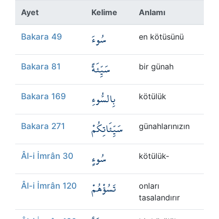
Ayet
Kelime
Anlamı
سُوءَ
Bakara 49
en kötüsünü
سَيِّئَةً
Bakara 81
bir günah
بِالسُّوءِ
Bakara 169
kötülük
سَيِّئَاتِكُمْ
Bakara 271
günahlarınızın
سُوءٍ
Âl-i İmrân 30
kötülük-
تَسُؤْهُمْ
Âl-i İmrân 120
onları
tasalandırır