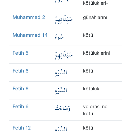
kötülükleri-
سَيِّئَاتِهِمْ
Muhammed 2
günahlarını
سُوءُ
Muhammed 14
kötü
سَيِّئَاتِهِمْ
Fetih 5
kötülüklerini
السَّوْءِ
Fetih 6
kötü
السَّوْءِ
Fetih 6
kötülük
وَسَاءَتْ
Fetih 6
ve orası ne
kötü
السَّوْءِ
Fetih 12
kötü