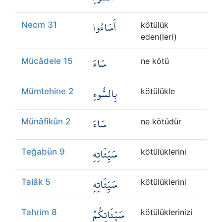
أَسَاءُوا
Necm 31
kötülük
eden(leri)
سَاءَ
Mücâdele 15
ne kötü
بِالسُّوءِ
Mümtehine 2
kötülükle
سَاءَ
Münâfikûn 2
ne kötüdür
سَيِّئَاتِهِ
Teğabün 9
kötülüklerini
سَيِّئَاتِهِ
Talâk 5
kötülüklerini
سَيِّئَاتِكُمْ
Tahrim 8
kötülüklerinizi