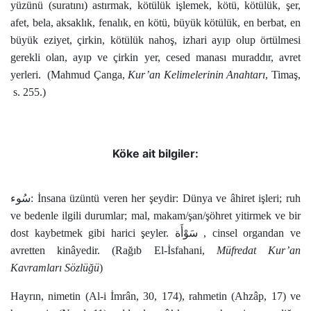
yüzünü (suratını) astırmak, kötülük işlemek, kötü, kötülük, şer,
Kökler
afet, bela, aksaklık, fenalık, en kötü, büyük kötülük, en berbat, en
büyük eziyet, çirkin, kötülük nahoş, izhari ayıp olup örtülmesi
Üyelik
gerekli olan, ayıp ve çirkin yer, cesed manası muraddır, avret
yerleri.
(Mahmud Çanga,
Kur’an Kelimelerinin Anahtarı
, Timaş,
s. 255.)
Köke ait bilgiler:
سُوء
: İnsana üzüntü veren her şeydir: Dünya ve âhiret işleri; ruh
ve bedenle ilgili durumlar; mal, makam/şan/şöhret yitirmek ve bir
dost kaybetmek gibi harici şeyler.
سَوْأَة
, cinsel organdan ve
avretten kinâyedir. (Rağıb El-İsfahani,
Müfredat Kur’an
Kavramları Sözlüğü
)
Hayrın, nimetin (Al-i İmrân, 30, 174), rahmetin (Ahzâp, 17) ve