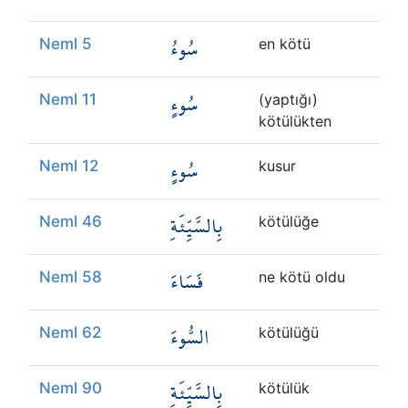
سُوءُ
Neml 5
en kötü
سُوءٍ
Neml 11
(yaptığı)
kötülükten
سُوءٍ
Neml 12
kusur
بِالسَّيِّئَةِ
Neml 46
kötülüğe
فَسَاءَ
Neml 58
ne kötü oldu
السُّوءَ
Neml 62
kötülüğü
بِالسَّيِّئَةِ
Neml 90
kötülük