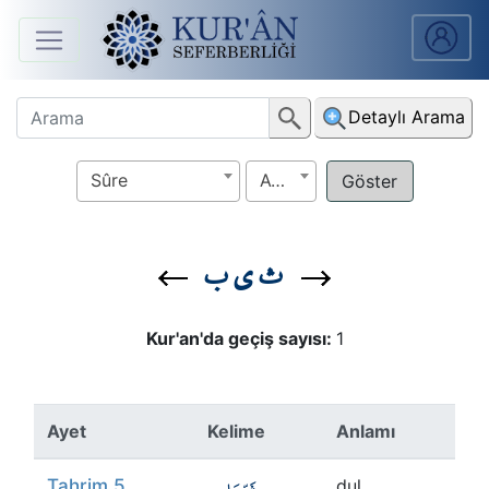
Anasayfa
Detaylı Arama
Sûreler
Sûre
Ayet
Arapça
Ders
ث ي ب
V.
Ders
Kur'an'da geçiş sayısı:
1
Notları
Kur'ân
Ayet
Kelime
Anlamı
Seferberliği
Tahrim 5
dul