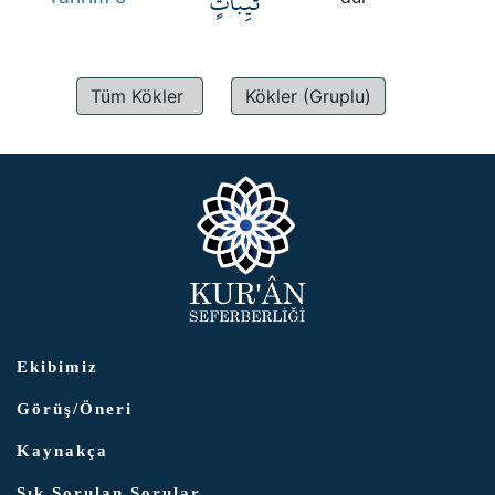
ثَيِّبَاتٍ
Kökler
Üyelik
Tüm Kökler
Kökler (Gruplu)
Ekibimiz
Görüş/Öneri
Kaynakça
Sık Sorulan Sorular