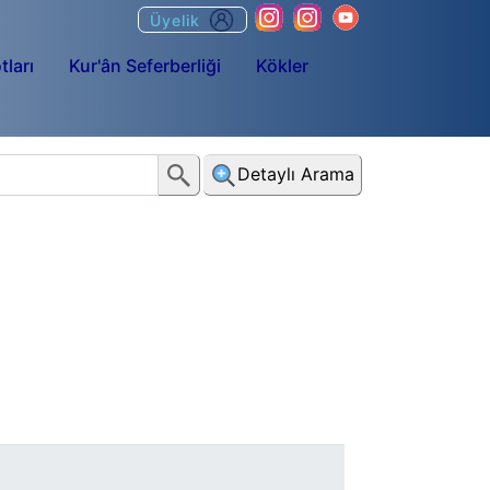
Üyelik
tları
Kur'ân Seferberliği
Kökler
Detaylı Arama