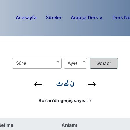
Anasayfa
Sûreler
Arapça Ders V.
Ders No
Sûre
Ayet
ن ك ث
Kur'an'da geçiş sayısı:
7
Kelime
Anlamı