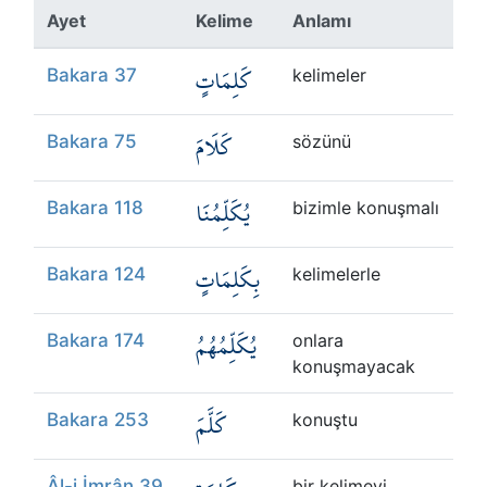
Kökler
Ayet
Kelime
Anlamı
كَلِمَاتٍ
Üyelik
Bakara 37
kelimeler
كَلَامَ
Bakara 75
sözünü
يُكَلِّمُنَا
Bakara 118
bizimle konuşmalı
بِكَلِمَاتٍ
Bakara 124
kelimelerle
يُكَلِّمُهُمُ
Bakara 174
onlara
konuşmayacak
كَلَّمَ
Bakara 253
konuştu
Âl-i İmrân 39
bir kelimeyi