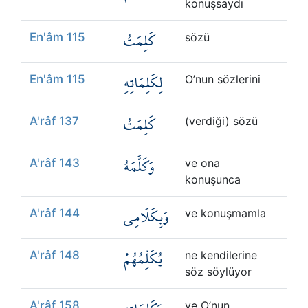
konuşsaydı
كَلِمَتُ
En'âm 115
sözü
لِكَلِمَاتِهِ
En'âm 115
O’nun sözlerini
كَلِمَتُ
A'râf 137
(verdiği) sözü
وَكَلَّمَهُ
A'râf 143
ve ona
konuşunca
وَبِكَلَامِي
A'râf 144
ve konuşmamla
يُكَلِّمُهُمْ
A'râf 148
ne kendilerine
söz söylüyor
A'râf 158
ve O’nun