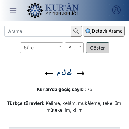
Anasayfa
Detaylı Arama
Sûreler
Sûre
Ayet
Arapça
Ders
ك ل م
V.
Ders
Kur'an'da geçiş sayısı:
75
Notları
Türkçe türevleri:
Kelime, kelâm, mükâleme, tekellüm,
Kur'ân
mütekellim, kilim
Seferberliği