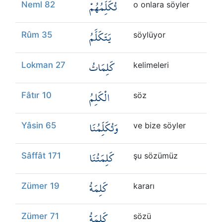
تُكَلِّمُهُمْ
Neml 82
o onlara söyler
يَتَكَلَّمُ
Rûm 35
söylüyor
كَلِمَاتُ
Lokman 27
kelimeleri
الْكَلِمُ
Fâtır 10
söz
وَتُكَلِّمُنَا
Yâsin 65
ve bize söyler
كَلِمَتُنَا
Sâffât 171
şu sözümüz
كَلِمَةُ
Zümer 19
kararı
كَلِمَةُ
Zümer 71
sözü