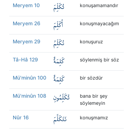
تُكَلِّمَ
Meryem 10
konuşamamandır
أُكَلِّمَ
Meryem 26
konuşmayacağım
نُكَلِّمُ
Meryem 29
konuşuruz
كَلِمَةٌ
Tâ-Hâ 129
söylenmiş bir söz
كَلِمَةٌ
Mü'minûn 100
bir sözdür
تُكَلِّمُونِ
Mü'minûn 108
bana bir şey
söylemeyin
نَتَكَلَّمَ
Nûr 16
konuşmamız