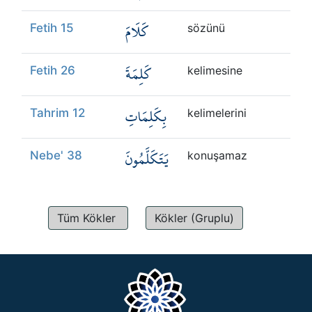
كَلَامَ
Fetih 15
sözünü
كَلِمَةَ
Fetih 26
kelimesine
بِكَلِمَاتِ
Tahrim 12
kelimelerini
يَتَكَلَّمُونَ
Nebe' 38
konuşamaz
Tüm Kökler
Kökler (Gruplu)