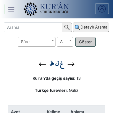
Anasayfa
Detaylı Arama
Sûreler
Sûre
Ayet
Arapça
Ders
غ ل ظ
V.
Ders
Kur'an'da geçiş sayısı:
13
Notları
Türkçe türevleri:
Galiz
Kur'ân
Seferberliği
Ayet
Kelime
Anlamı