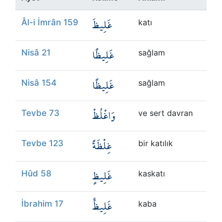
Kökler
غَلِيظَ
Âl-i İmrân 159
katı
Üyelik
غَلِيظًا
Nisâ 21
sağlam
غَلِيظًا
Nisâ 154
sağlam
وَاغْلُظْ
Tevbe 73
ve sert davran
غِلْظَةً
Tevbe 123
bir katılık
غَلِيظٍ
Hûd 58
kaskatı
غَلِيظٌ
İbrahim 17
kaba