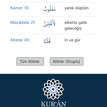
مَغْلُوبٌ
Kamer 10
yenik düştüm
لَأَغْلِبَنَّ
Mücâdele 21
elbette galib
geleceğiz
غُلْبًا
Abese 30
iri ve gür
Tüm Kökler
Kökler (Gruplu)