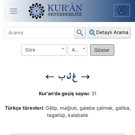
Anasayfa
Detaylı Arama
Sûreler
Sûre
Ayet
Arapça
Ders
غ ل ب
V.
Ders
Kur'an'da geçiş sayısı:
31
Notları
Türkçe türevleri:
Gâlip, mağlub, galebe çalmak, galiba,
Kur'ân
tegallüp, kalabalık
Seferberliği