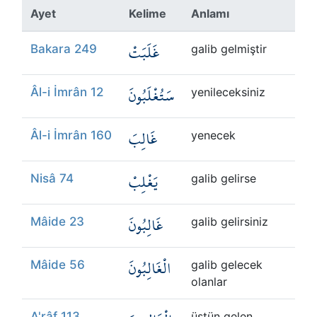
Kökler
Ayet
Kelime
Anlamı
غَلَبَتْ
Üyelik
Bakara 249
galib gelmiştir
سَتُغْلَبُونَ
Âl-i İmrân 12
yenileceksiniz
غَالِبَ
Âl-i İmrân 160
yenecek
يَغْلِبْ
Nisâ 74
galib gelirse
غَالِبُونَ
Mâide 23
galib gelirsiniz
الْغَالِبُونَ
Mâide 56
galib gelecek
olanlar
A'râf 113
üstün gelen