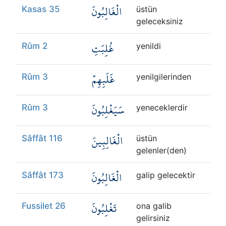
الْغَالِبُونَ
Kasas 35
üstün
geleceksiniz
غُلِبَتِ
Rûm 2
yenildi
غَلَبِهِمْ
Rûm 3
yenilgilerinden
سَيَغْلِبُونَ
Rûm 3
yeneceklerdir
الْغَالِبِينَ
Sâffât 116
üstün
gelenler(den)
الْغَالِبُونَ
Sâffât 173
galip gelecektir
تَغْلِبُونَ
Fussilet 26
ona galib
gelirsiniz