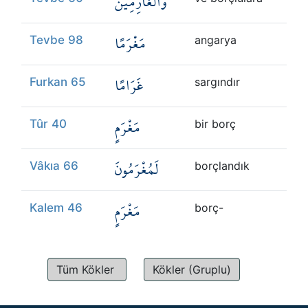
وَالْغَارِمِينَ
Kökler
مَغْرَمًا
Tevbe 98
angarya
Üyelik
غَرَامًا
Furkan 65
sargındır
مَغْرَمٍ
Tûr 40
bir borç
لَمُغْرَمُونَ
Vâkıa 66
borçlandık
مَغْرَمٍ
Kalem 46
borç-
Tüm Kökler
Kökler (Gruplu)