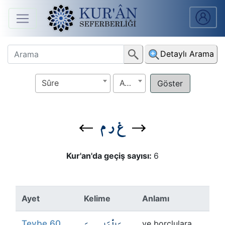
Anasayfa
Detaylı Arama
Sûreler
Sûre
Ayet
Arapça
Ders
غ ر م
V.
Ders
Kur'an'da geçiş sayısı:
6
Notları
Kur'ân
Ayet
Kelime
Anlamı
Seferberliği
Tevbe 60
ve borçlulara