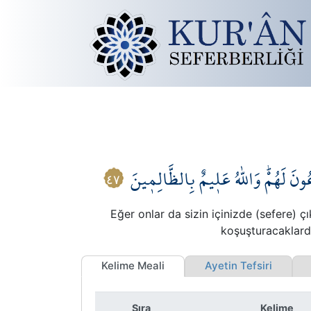
ونَ لَهُمْۜ وَاللّٰهُ عَل۪يمٌ بِالظَّالِم۪ينَ
٤٧
Eğer onlar da sizin içinizde (sefere) 
koşuşturacaklardı.
Kelime Meali
Ayetin Tefsiri
İ
Sıra
Kelime