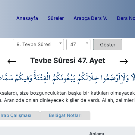
Anasayfa
Sûreler
Arapça Ders V.
Ders No
9. Tevbe Sûresi
47
Tevbe Sûresi 47. Ayet
 وَلَا۬اَوْضَعُوا خِلَالَكُمْ يَبْغُونَكُمُ الْفِتْنَةَۚ وَف۪يكُمْ سَمَّاعُ
çıksalardı, size bozgunculuktan başka bir katkıları olmayacak
 Aranızda onları dinleyecek kişiler de vardı. Allah, zalimleri
rab Çalışması
Belâgat Notları
Anlamı