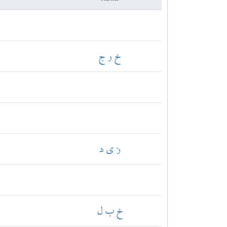
خ ر ج
ز ي د
خ ب ل