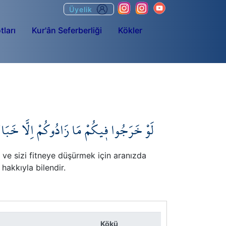
Üyelik
tları
Kur'ân Seferberliği
Kökler
لَوْ خَرَجُوا ف۪يكُمْ مَا زَادُوكُمْ اِلَّا خَبَالاً
 ve sizi fitneye düşürmek için aranızda
 hakkıyla bilendir.
Kökü