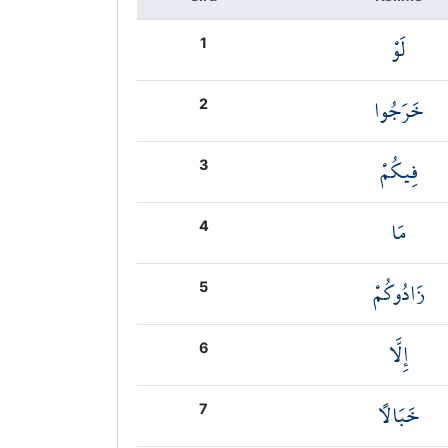
لَوْ
1
خَرَجُوا
2
فِيكُمْ
3
مَا
4
زَادُوكُمْ
5
إِلَّا
6
خَبَالًا
7