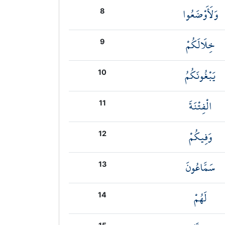
وَلَأَوْضَعُوا
8
خِلَالَكُمْ
9
يَبْغُونَكُمُ
10
الْفِتْنَةَ
11
وَفِيكُمْ
12
سَمَّاعُونَ
13
لَهُمْ
14