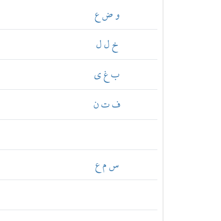
و ض ع
خ ل ل
ب غ ي
ف ت ن
س م ع