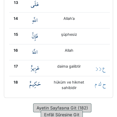
عَلَى
13
اللَّهِ
14
Allah’a
فَإِنَّ
15
şüphesiz
اللَّهَ
16
Allah
ع ز ز
عَزِيزٌ
17
daima galibtir
ح ك م
حَكِيمٌ
18
hüküm ve hikmet
sahibidir
Ayetin Sayfasına Git (182)
Enfâl Sûresine Git