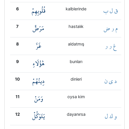
ق ل ب
قُلُوبِهِمْ
6
kalblerinde
م ر ض
مَرَضٌ
7
hastalık
غ ر ر
غَرَّ
8
aldatmış
هَٰؤُلَاءِ
9
bunları
د ي ن
دِينُهُمْ
10
dinleri
وَمَنْ
11
oysa kim
و ك ل
يَتَوَكَّلْ
12
dayanırsa