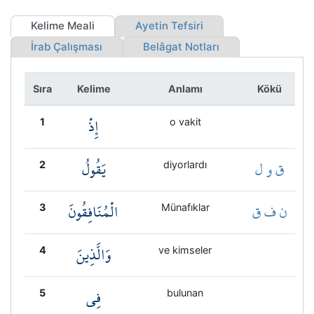
Kökler
Kelime Meali
Ayetin Tefsiri
Üyelik
İrab Çalışması
Belâgat Notları
Sıra
Kelime
Anlamı
Kökü
إِذْ
1
o vakit
ق و ل
يَقُولُ
2
diyorlardı
ن ف ق
الْمُنَافِقُونَ
3
Münafıklar
وَالَّذِينَ
4
ve kimseler
فِي
5
bulunan