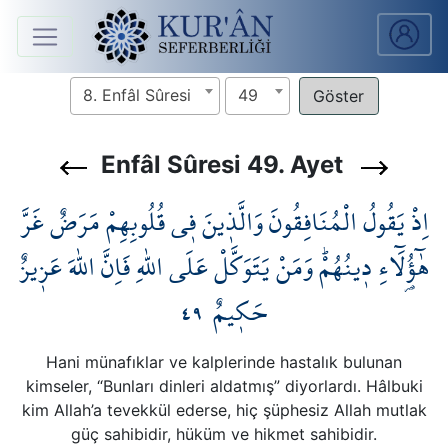
Anasayfa
8. Enfâl Sûresi
49
Sûreler
Enfâl Sûresi 49. Ayet
Arapça
اِذْ يَقُولُ الْمُنَافِقُونَ وَالَّذ۪ينَ ف۪ي قُلُوبِهِمْ مَرَضٌ غَرَّ
Ders
V.
هٰٓؤُ۬لَٓاءِ د۪ينُهُمْۜ وَمَنْ يَتَوَكَّلْ عَلَى اللّٰهِ فَاِنَّ اللّٰهَ عَز۪يزٌ
٤٩
حَك۪يمٌ
Ders
Notları
Hani münafıklar ve kalplerinde hastalık bulunan
Kur'ân
kimseler, “Bunları dinleri aldatmış” diyorlardı. Hâlbuki
Seferberliği
kim Allah’a tevekkül ederse, hiç şüphesiz Allah mutlak
güç sahibidir, hüküm ve hikmet sahibidir.