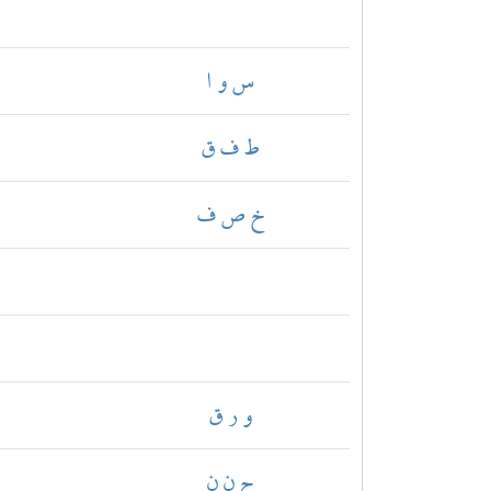
س و ا
ط ف ق
خ ص ف
و ر ق
ج ن ن