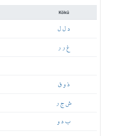
Kökü
د ل ل
غ ر ر
ذ و ق
ش ج ر
ب د و