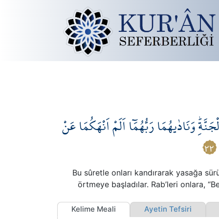
َّةِۜ وَنَادٰيهُمَا رَبُّهُمَٓا اَلَمْ اَنْهَكُمَا عَنْ
٢٢
Bu sûretle onları kandırarak yasağa sürü
örtmeye başladılar. Rab’leri onlara, 
Kelime Meali
Ayetin Tefsiri
A