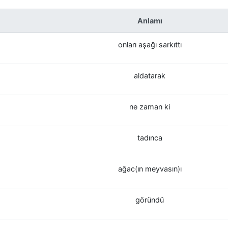
Anlamı
onları aşağı sarkıttı
aldatarak
ne zaman ki
tadınca
ağac(ın meyvasın)ı
göründü