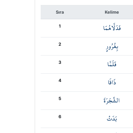
Sıra
Kelime
فَدَلَّاهُمَا
1
بِغُرُورٍ
2
فَلَمَّا
3
ذَاقَا
4
الشَّجَرَةَ
5
بَدَتْ
6