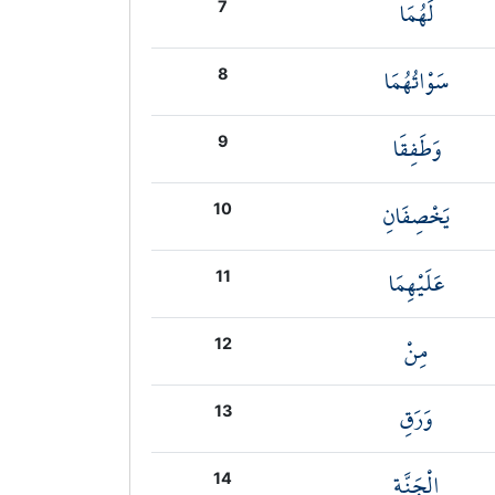
لَهُمَا
7
سَوْاتُهُمَا
8
وَطَفِقَا
9
يَخْصِفَانِ
10
عَلَيْهِمَا
11
مِنْ
12
وَرَقِ
13
الْجَنَّةِ
14