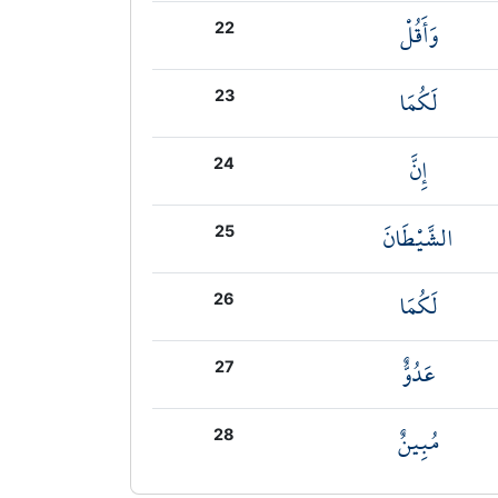
وَأَقُلْ
22
لَكُمَا
23
إِنَّ
24
الشَّيْطَانَ
25
لَكُمَا
26
عَدُوٌّ
27
مُبِينٌ
28