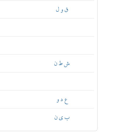
ق و ل
ش ط ن
ع د و
ب ي ن