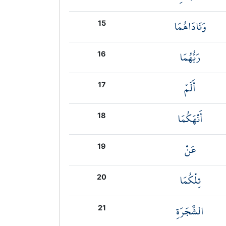
وَنَادَاهُمَا
15
رَبُّهُمَا
16
أَلَمْ
17
أَنْهَكُمَا
18
عَنْ
19
تِلْكُمَا
20
الشَّجَرَةِ
21