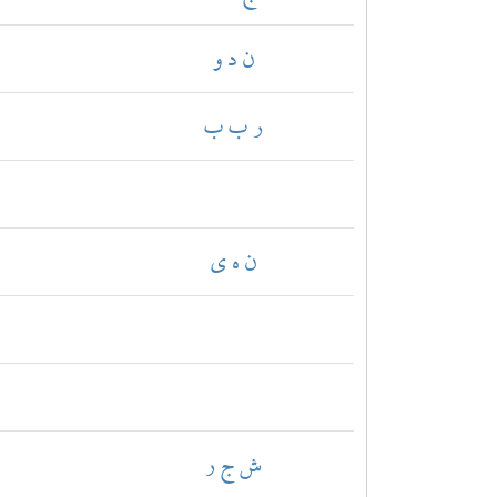
ن د و
ر ب ب
ن ه ي
ش ج ر