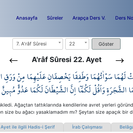
Anasayfa
Sûreler
Arapça Ders V.
Ders No
7. A'râf Sûresi
22
A'râf Sûresi 22. Ayet
َتْ لَهُمَا سَوْاٰتُهُمَا وَطَفِقَا يَخْصِفَانِ عَلَيْهِمَا مِنْ وَرَقِ الْجَن
َا الشَّجَرَةِ وَاَقُلْ لَكُمَٓا اِنَّ الشَّيْطَانَ لَكُمَا عَدُوٌّ مُب۪ينٌ
kledi. Ağaçtan tattıklarında kendilerine avret yerleri göründ
“Ben size bu ağacı yasaklamadım mı? Şeytan size apaçık bir 
yet ile ilgili Hadis-i Şerif
İrab Çalışması
Belâga