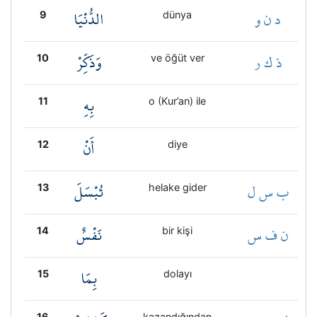
د ن و
الدُّنْيَا
9
dünya
ذ ك ر
وَذَكِّرْ
10
ve öğüt ver
بِهِ
11
o (Kur’an) ile
أَنْ
12
diye
ب س ل
تُبْسَلَ
13
helake gider
ن ف س
نَفْسٌ
14
bir kişi
بِمَا
15
dolayı
16
kazandığından