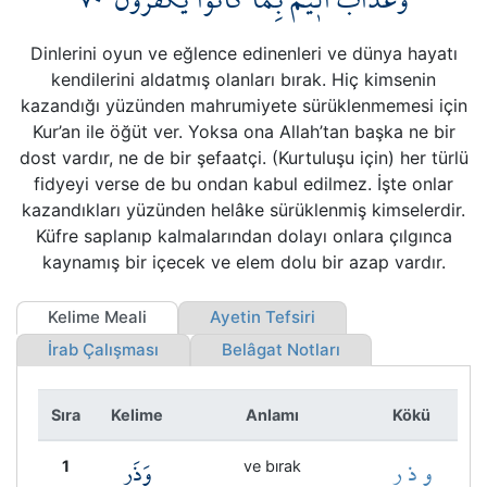
Kökler
Dinlerini oyun ve eğlence edinenleri ve dünya hayatı
Üyelik
kendilerini aldatmış olanları bırak. Hiç kimsenin
kazandığı yüzünden mahrumiyete sürüklenmemesi için
Kur’an ile öğüt ver. Yoksa ona Allah’tan başka ne bir
dost vardır, ne de bir şefaatçi. (Kurtuluşu için) her türlü
fidyeyi verse de bu ondan kabul edilmez. İşte onlar
kazandıkları yüzünden helâke sürüklenmiş kimselerdir.
Küfre saplanıp kalmalarından dolayı onlara çılgınca
kaynamış bir içecek ve elem dolu bir azap vardır.
Kelime Meali
Ayetin Tefsiri
İrab Çalışması
Belâgat Notları
Sıra
Kelime
Anlamı
Kökü
و ذ ر
وَذَرِ
1
ve bırak