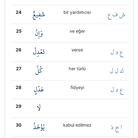
ش ف ع
شَفِيعٌ
24
bir yardımcısı
وَإِنْ
25
ve eğer
ع د ل
تَعْدِلْ
26
verse
ك ل ل
كُلَّ
27
her türlü
ع د ل
عَدْلٍ
28
fidyeyi
لَا
29
ا خ ذ
يُؤْخَذْ
30
kabul edilmez