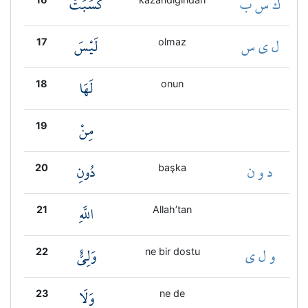
ك س ب
كَسَبَتْ
ل ي س
لَيْسَ
17
olmaz
لَهَا
18
onun
مِنْ
19
د و ن
دُونِ
20
başka
اللَّهِ
21
Allah’tan
و ل ي
وَلِيٌّ
22
ne bir dostu
وَلَا
23
ne de