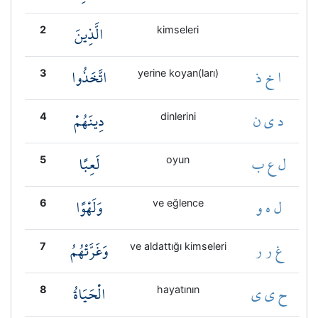
الَّذِينَ
2
kimseleri
ا خ ذ
اتَّخَذُوا
3
yerine koyan(ları)
د ي ن
دِينَهُمْ
4
dinlerini
ل ع ب
لَعِبًا
5
oyun
ل ه و
وَلَهْوًا
6
ve eğlence
غ ر ر
وَغَرَّتْهُمُ
7
ve aldattığı kimseleri
ح ي ي
الْحَيَاةُ
8
hayatının