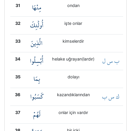
مِنْهَا
31
ondan
أُولَٰئِكَ
32
işte onlar
الَّذِينَ
33
kimselerdir
ب س ل
أُبْسِلُوا
34
helake uğrayan(lardır)
بِمَا
35
dolayı
ك س ب
كَسَبُوا
36
kazandıklarından
لَهُمْ
37
onlar için vardır
38
bir içki