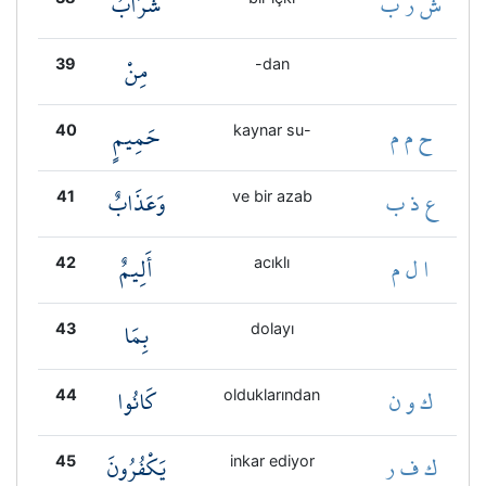
ش ر ب
شَرَابٌ
مِنْ
39
-dan
ح م م
حَمِيمٍ
40
kaynar su-
ع ذ ب
وَعَذَابٌ
41
ve bir azab
ا ل م
أَلِيمٌ
42
acıklı
بِمَا
43
dolayı
ك و ن
كَانُوا
44
olduklarından
ك ف ر
يَكْفُرُونَ
45
inkar ediyor