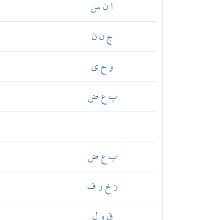
ا ن س
ج ن ن
و ح ي
ب ع ض
ب ع ض
ز خ ر ف
ق و ل