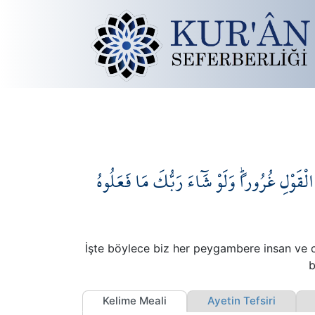
وْلِ غُرُوراًۜ وَلَوْ شَٓاءَ رَبُّكَ مَا فَعَلُوهُ
İşte böylece biz her peygambere insan ve cin 
b
Kelime Meali
Ayetin Tefsiri
İ