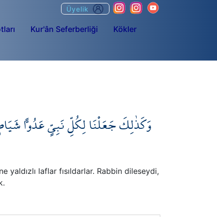
Üyelik
tları
Kur'ân Seferberliği
Kökler
وَكَذٰلِكَ جَعَلْنَا لِكُلِّ نَبِيٍّ عَدُواًّ شَيَا
yaldızlı laflar fısıldarlar. Rabbin dileseydi,
k.