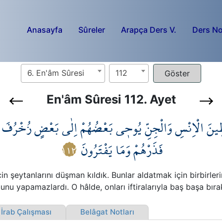
Anasayfa
Sûreler
Arapça Ders V.
Ders No
6. En'âm Sûresi
112
En'âm Sûresi 112. Ayet
ط۪ينَ الْاِنْسِ وَالْجِنِّ يُوح۪ي بَعْضُهُمْ اِلٰى بَعْضٍ زُخْرُفَ الْقَ
فَذَرْهُمْ وَمَا يَفْتَرُونَ
١١٢
şeytanlarını düşman kıldık. Bunlar aldatmak için birbirlerine 
unu yapamazlardı. O hâlde, onları iftiralarıyla baş başa bıra
rab Çalışması
Belâgat Notları