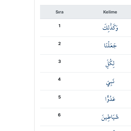
Sıra
Kelime
وَكَذَٰلِكَ
1
جَعَلْنَا
2
لِكُلِّ
3
نَبِيٍّ
4
عَدُوًّا
5
شَيَاطِينَ
6