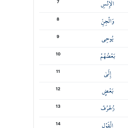
الْإِنْسِ
7
وَالْجِنِّ
8
يُوحِي
9
بَعْضُهُمْ
10
إِلَىٰ
11
بَعْضٍ
12
زُخْرُفَ
13
الْقَوْلِ
14