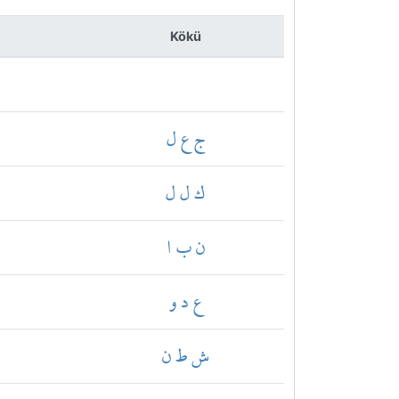
Kökü
ج ع ل
ك ل ل
ن ب ا
ع د و
ش ط ن