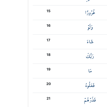
غُرُورًا
15
وَلَوْ
16
شَاءَ
17
رَبُّكَ
18
مَا
19
فَعَلُوهُ
20
فَذَرْهُمْ
21