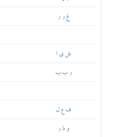
غ ر ر
ش ي ا
ر ب ب
ف ع ل
و ذ ر