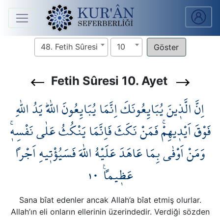
Anasayfa
48. Fetih Sûresi
10
Sûreler
Fetih Sûresi 10. Ayet
Arapça
اِنَّ الَّذ۪ينَ يُبَايِعُونَكَ اِنَّمَا يُبَايِعُونَ اللّٰهَۜ يَدُ اللّٰهِ
Ders
V.
فَوْقَ اَيْد۪يهِمْۚ فَمَنْ نَكَثَ فَاِنَّمَا يَنْكُثُ عَلٰى نَفْسِه۪ۚ
وَمَنْ اَوْفٰى بِمَا عَاهَدَ عَلَيْهُ اللّٰهَ فَسَيُؤْت۪يهِ اَجْراً
Ders
Notları
١٠
عَظ۪يماً۟
Kur'ân
Seferberliği
Sana bîat edenler ancak Allah’a bîat etmiş olurlar.
Allah’ın eli onların ellerinin üzerindedir. Verdiği sözden