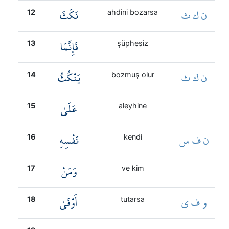
ن ك ث
نَكَثَ
12
ahdini bozarsa
فَإِنَّمَا
13
şüphesiz
ن ك ث
يَنْكُثُ
14
bozmuş olur
عَلَىٰ
15
aleyhine
ن ف س
نَفْسِهِ
16
kendi
وَمَنْ
17
ve kim
و ف ي
أَوْفَىٰ
18
tutarsa