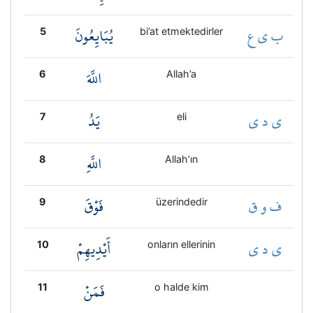
ب ي ع
يُبَايِعُونَ
5
bi’at etmektedirler
اللَّهَ
6
Allah’a
ي د ي
يَدُ
7
eli
اللَّهِ
8
Allah’ın
ف و ق
فَوْقَ
9
üzerindedir
ي د ي
أَيْدِيهِمْ
10
onların ellerinin
فَمَنْ
11
o halde kim