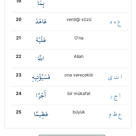
بِمَا
19
ع ه د
عَاهَدَ
20
verdiği sözü
عَلَيْهُ
21
O’na
اللَّهَ
22
Allah
ا ت ي
فَسَيُؤْتِيهِ
23
ona verecektir
ا ج ر
أَجْرًا
24
bir mükafat
ع ظ م
عَظِيمًا
25
büyük