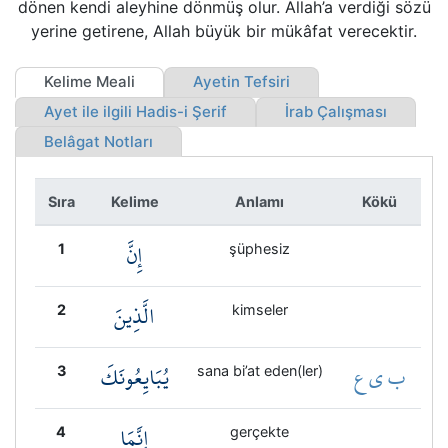
dönen kendi aleyhine dönmüş olur. Allah’a verdiği sözü
Kökler
yerine getirene, Allah büyük bir mükâfat verecektir.
Üyelik
Kelime Meali
Ayetin Tefsiri
Ayet ile ilgili Hadis-i Şerif
İrab Çalışması
Belâgat Notları
Sıra
Kelime
Anlamı
Kökü
إِنَّ
1
şüphesiz
الَّذِينَ
2
kimseler
ب ي ع
يُبَايِعُونَكَ
3
sana bi’at eden(ler)
إِنَّمَا
4
gerçekte