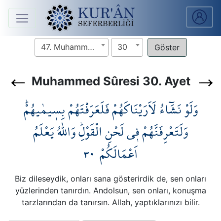
Anasayfa
47. Muhammed Sûresi
30
Sûreler
Muhammed Sûresi 30. Ayet
Arapça
وَلَوْ نَشَٓاءُ لَاَرَيْنَاكَهُمْ فَلَعَرَفْتَهُمْ بِس۪يمٰيهُمْۜ
Ders
V.
وَلَتَعْرِفَنَّهُمْ ف۪ي لَحْنِ الْقَوْلِۜ وَاللّٰهُ يَعْلَمُ
٣٠
اَعْمَالَكُمْ
Ders
Notları
Biz dileseydik, onları sana gösterirdik de, sen onları
Kur'ân
yüzlerinden tanırdın. Andolsun, sen onları, konuşma
Seferberliği
tarzlarından da tanırsın. Allah, yaptıklarınızı bilir.