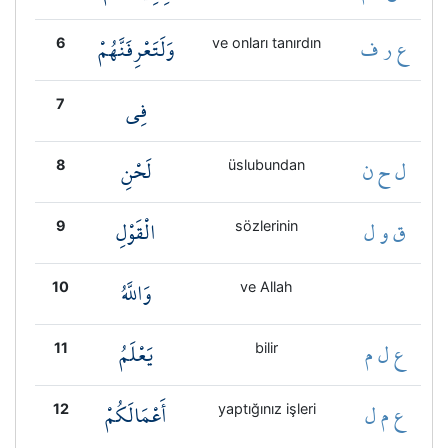
ع ر ف
وَلَتَعْرِفَنَّهُمْ
6
ve onları tanırdın
فِي
7
ل ح ن
لَحْنِ
8
üslubundan
ق و ل
الْقَوْلِ
9
sözlerinin
وَاللَّهُ
10
ve Allah
ع ل م
يَعْلَمُ
11
bilir
ع م ل
أَعْمَالَكُمْ
12
yaptığınız işleri