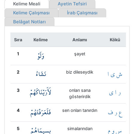
Kökler
Kelime Meali
Ayetin Tefsiri
Kelime Çalışması
İrab Çalışması
Üyelik
Belâgat Notları
Sıra
Kelime
Anlamı
Kökü
وَلَوْ
1
şayet
ش ي ا
نَشَاءُ
2
biz dileseydik
ر ا ي
لَأَرَيْنَاكَهُمْ
3
onları sana
gösterirdik
ع ر ف
فَلَعَرَفْتَهُمْ
4
sen onları tanırdın
س و م
بِسِيمَاهُمْ
5
simalarından