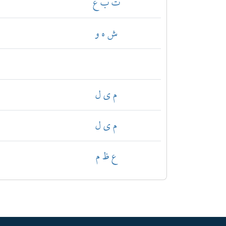
ت ب ع
ش ه و
م ي ل
م ي ل
ع ظ م