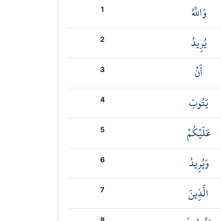
وَاللَّهُ
1
يُرِيدُ
2
أَنْ
3
يَتُوبَ
4
عَلَيْكُمْ
5
وَيُرِيدُ
6
الَّذِينَ
7
8