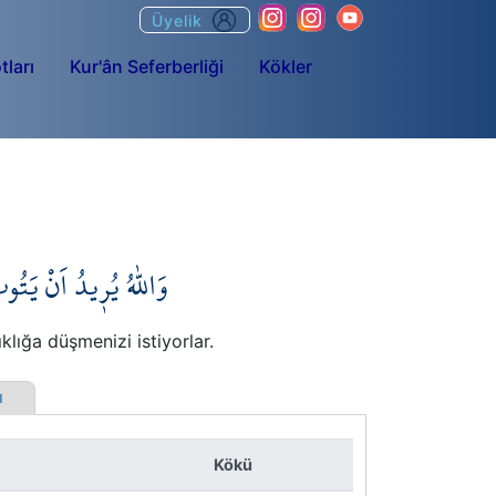
Üyelik
tları
Kur'ân Seferberliği
Kökler
وَاللّٰهُ يُر۪يدُ اَنْ يَت
klığa düşmenizi istiyorlar.
rı
Kökü