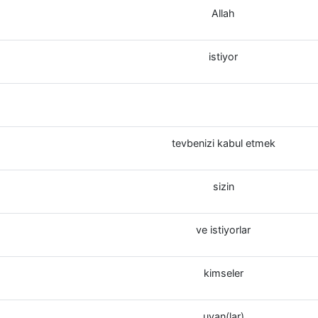
Allah
istiyor
tevbenizi kabul etmek
sizin
ve istiyorlar
kimseler
uyan(lar)