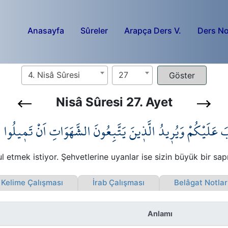
Anasayfa
Sûreler
Arapça Ders V.
Ders No
4. Nisâ Sûresi
27
Nisâ Sûresi 27. Ayet
ُوبَ عَلَيْكُمْ وَيُر۪يدُ الَّذ۪ينَ يَتَّبِعُونَ الشَّهَوَاتِ اَنْ تَم۪يلُ
ul etmek istiyor. Şehvetlerine uyanlar ise sizin büyük bir sapı
elime Çalışması
İrab Çalışması
Belâgat Notla
Anlamı