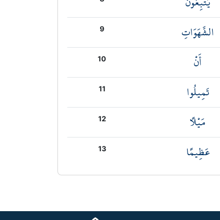
يَتَّبِعُونَ
الشَّهَوَاتِ
9
أَنْ
10
تَمِيلُوا
11
مَيْلًا
12
عَظِيمًا
13