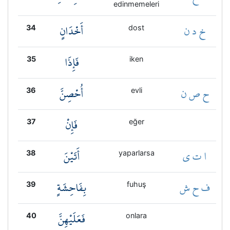
edinmemeleri
خ د ن
أَخْدَانٍ
34
dost
فَإِذَا
35
iken
ح ص ن
أُحْصِنَّ
36
evli
فَإِنْ
37
eğer
ا ت ي
أَتَيْنَ
38
yaparlarsa
ف ح ش
بِفَاحِشَةٍ
39
fuhuş
فَعَلَيْهِنَّ
40
onlara