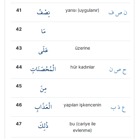
ن ص ف
نِصْفُ
41
yarısı (uygulanır)
مَا
42
عَلَى
43
üzerine
ح ص ن
الْمُحْصَنَاتِ
44
hür kadınlar
مِنَ
45
ع ذ ب
الْعَذَابِ
46
yapılan işkencenin
ذَٰلِكَ
47
bu (cariye ile
evlenme)