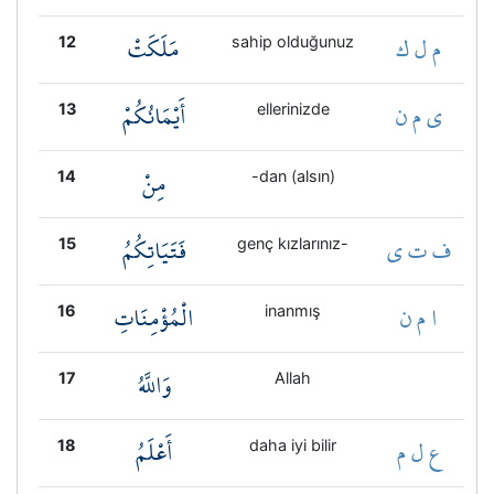
م ل ك
مَلَكَتْ
12
sahip olduğunuz
ي م ن
أَيْمَانُكُمْ
13
ellerinizde
مِنْ
14
-dan (alsın)
ف ت ي
فَتَيَاتِكُمُ
15
genç kızlarınız-
ا م ن
الْمُؤْمِنَاتِ
16
inanmış
وَاللَّهُ
17
Allah
ع ل م
أَعْلَمُ
18
daha iyi bilir