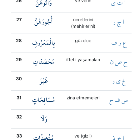
ا ت ي
وَاتُوهُنَّ
26
ve verin
ا ج ر
أُجُورَهُنَّ
27
ücretlerini
(mehirlerini)
ع ر ف
بِالْمَعْرُوفِ
28
güzelce
ح ص ن
مُحْصَنَاتٍ
29
iffetli yaşamaları
غ ي ر
غَيْرَ
30
س ف ح
مُسَافِحَاتٍ
31
zina etmemeleri
وَلَا
32
ا خ ذ
مُتَّخِذَاتِ
33
ve (gizli)