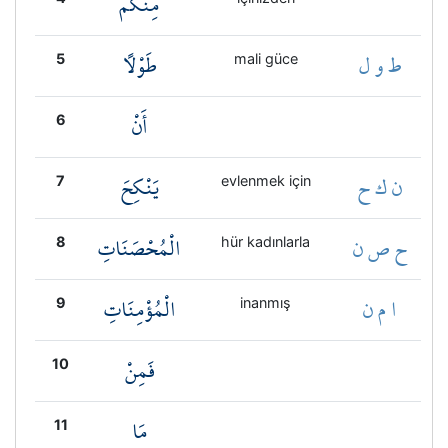
مِنْكُمْ
ط و ل
طَوْلًا
5
mali güce
أَنْ
6
ن ك ح
يَنْكِحَ
7
evlenmek için
ح ص ن
الْمُحْصَنَاتِ
8
hür kadınlarla
ا م ن
الْمُؤْمِنَاتِ
9
inanmış
فَمِنْ
10
مَا
11