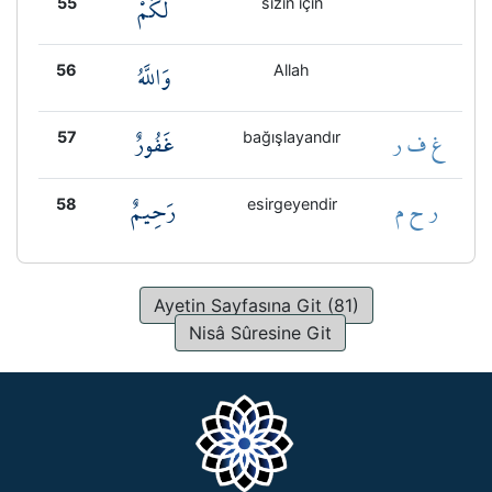
لَكُمْ
55
sizin için
وَاللَّهُ
56
Allah
غ ف ر
غَفُورٌ
57
bağışlayandır
ر ح م
رَحِيمٌ
58
esirgeyendir
Ayetin Sayfasına Git (81)
Nisâ Sûresine Git