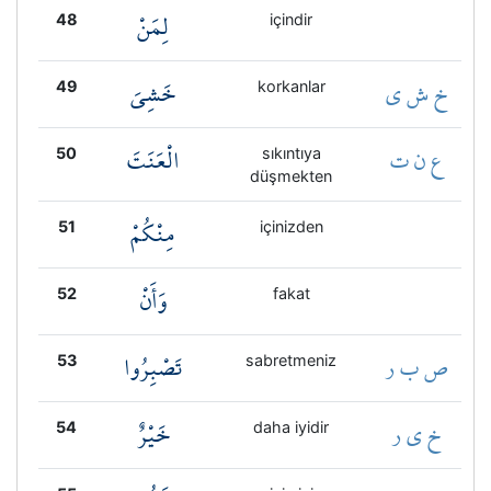
لِمَنْ
48
içindir
خ ش ي
خَشِيَ
49
korkanlar
ع ن ت
الْعَنَتَ
50
sıkıntıya
düşmekten
مِنْكُمْ
51
içinizden
وَأَنْ
52
fakat
ص ب ر
تَصْبِرُوا
53
sabretmeniz
خ ي ر
خَيْرٌ
54
daha iyidir