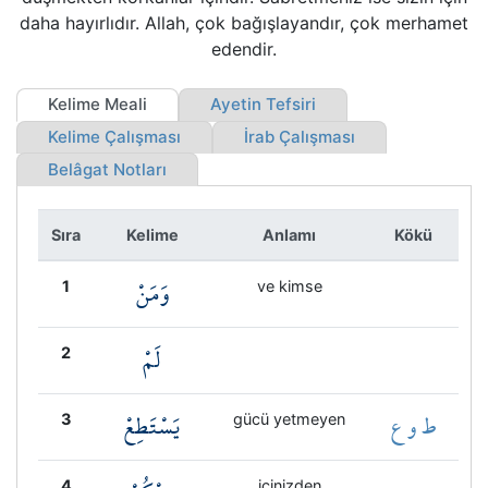
daha hayırlıdır. Allah, çok bağışlayandır, çok merhamet
edendir.
Kelime Meali
Ayetin Tefsiri
Kelime Çalışması
İrab Çalışması
Belâgat Notları
Sıra
Kelime
Anlamı
Kökü
وَمَنْ
1
ve kimse
لَمْ
2
ط و ع
يَسْتَطِعْ
3
gücü yetmeyen
4
içinizden