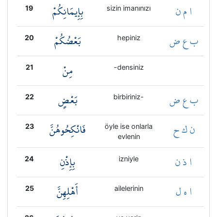
ا م ن
بِإِيمَانِكُمْ
19
sizin imanınızı
ب ع ض
بَعْضُكُمْ
20
hepiniz
مِنْ
21
-densiniz
ب ع ض
بَعْضٍ
22
birbiriniz-
ن ك ح
فَانْكِحُوهُنَّ
23
öyle ise onlarla
evlenin
ا ذ ن
بِإِذْنِ
24
izniyle
ا ه ل
أَهْلِهِنَّ
25
ailelerinin