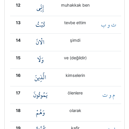
إِنِّي
12
muhakkak ben
ت و ب
تُبْتُ
13
tevbe ettim
الْانَ
14
şimdi
وَلَا
15
ve (değildir)
الَّذِينَ
16
kimselerin
م و ت
يَمُوتُونَ
17
ölenlere
وَهُمْ
18
olarak
19
kafir