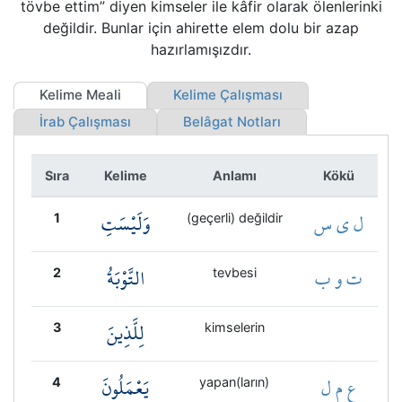
tövbe ettim” diyen kimseler ile kâfir olarak ölenlerinki
Kökler
değildir. Bunlar için ahirette elem dolu bir azap
hazırlamışızdır.
Üyelik
Kelime Meali
Kelime Çalışması
İrab Çalışması
Belâgat Notları
Sıra
Kelime
Anlamı
Kökü
ل ي س
وَلَيْسَتِ
1
(geçerli) değildir
ت و ب
التَّوْبَةُ
2
tevbesi
لِلَّذِينَ
3
kimselerin
ع م ل
يَعْمَلُونَ
4
yapan(ların)