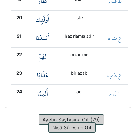
ك ف ر
كُفَّارٌ
أُولَٰئِكَ
20
işte
ع ت د
أَعْتَدْنَا
21
hazırlamışızdır
لَهُمْ
22
onlar için
ع ذ ب
عَذَابًا
23
bir azab
ا ل م
أَلِيمًا
24
acı
Ayetin Sayfasına Git (79)
Nisâ Sûresine Git