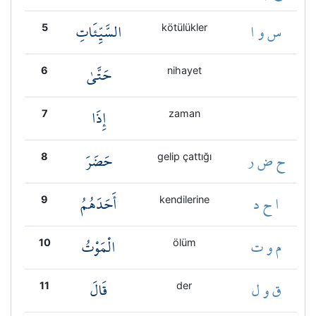
س و ا
السَّيِّئَاتِ
5
kötülükler
حَتَّىٰ
6
nihayet
إِذَا
7
zaman
ح ض ر
حَضَرَ
8
gelip çattığı
ا ح د
أَحَدَهُمُ
9
kendilerine
م و ت
الْمَوْتُ
10
ölüm
ق و ل
قَالَ
11
der