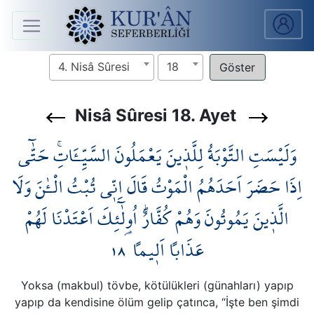
Anasayfa
4. Nisâ Sûresi
18
Sûreler
Nisâ Sûresi 18. Ayet
Arapça
وَلَيْسَتِ التَّوْبَةُ لِلَّذ۪ينَ يَعْمَلُونَ السَّيِّـَٔاتِۚ حَتّٰٓى
Ders
V.
اِذَا حَضَرَ اَحَدَهُمُ الْمَوْتُ قَالَ اِنّ۪ي تُبْتُ الْـٰٔنَ وَلَا
الَّذ۪ينَ يَمُوتُونَ وَهُمْ كُفَّارٌۜ اُو۬لٰٓئِكَ اَعْتَدْنَا لَهُمْ
Ders
Notları
١٨
عَذَاباً اَل۪يماً
Kur'ân
Seferberliği
Yoksa (makbul) tövbe, kötülükleri (günahları) yapıp
yapıp da kendisine ölüm gelip çatınca, “İşte ben şimdi