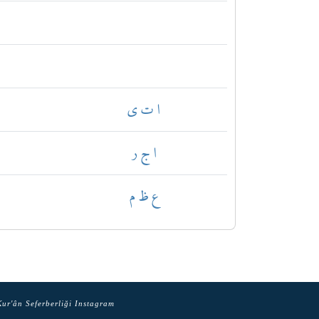
ا ت ي
ا ج ر
ع ظ م
ur'ân Seferberliği Instagram