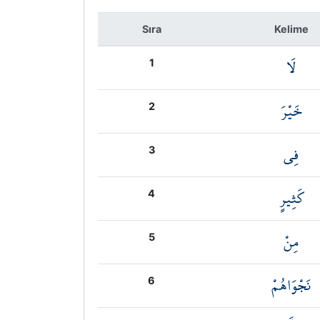
Sıra
Kelime
لَا
1
خَيْرَ
2
فِي
3
كَثِيرٍ
4
مِنْ
5
نَجْوَاهُمْ
6