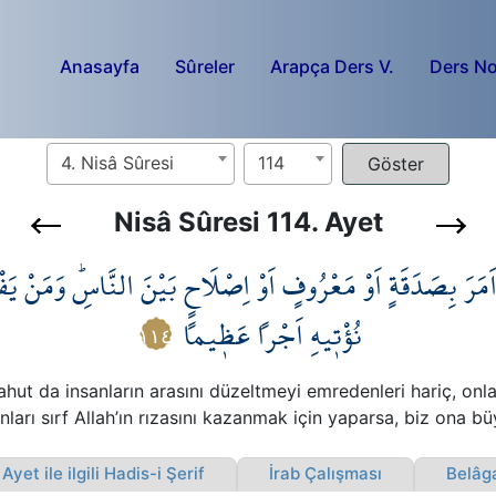
Anasayfa
Sûreler
Arapça Ders V.
Ders No
4. Nisâ Sûresi
114
Nisâ Sûresi 114. Ayet
َمَرَ بِصَدَقَةٍ اَوْ مَعْرُوفٍ اَوْ اِصْلَاحٍ بَيْنَ النَّاسِۜ وَمَنْ يَ
نُؤْت۪يهِ اَجْراً عَظ۪يماً
١١٤
ahut da insanların arasını düzeltmeyi emredenleri hariç, onl
nları sırf Allah’ın rızasını kazanmak için yaparsa, biz ona 
yet ile ilgili Hadis-i Şerif
İrab Çalışması
Belâga