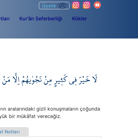
Üyelik
tları
Kur'ân Seferberliği
Kökler
لَا خَيْرَ ف۪ي كَث۪يرٍ مِنْ نَجْوٰيهُمْ اِلَّا مَنْ ا
arın aralarındaki gizli konuşmaların çoğunda
büyük bir mükâfat vereceğiz.
t Notları