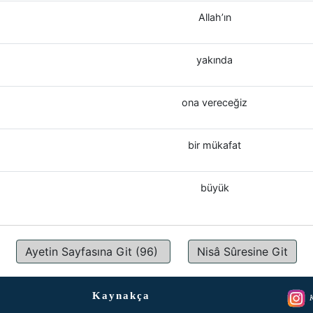
Allah’ın
yakında
ona vereceğiz
bir mükafat
büyük
Ayetin Sayfasına Git (96)
Nisâ Sûresine Git
Kaynakça
K