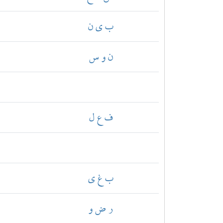
ب ي ن
ن و س
ف ع ل
ب غ ي
ر ض و