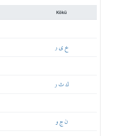
Kökü
خ ي ر
ك ث ر
ن ج و