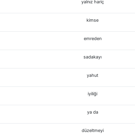
yalnız hariç
kimse
emreden
sadakayı
yahut
iyiliği
ya da
düzeltmeyi