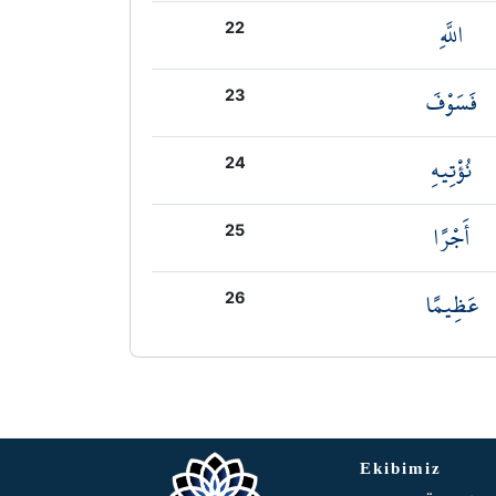
اللَّهِ
22
فَسَوْفَ
23
نُؤْتِيهِ
24
أَجْرًا
25
عَظِيمًا
26
Ekibimiz