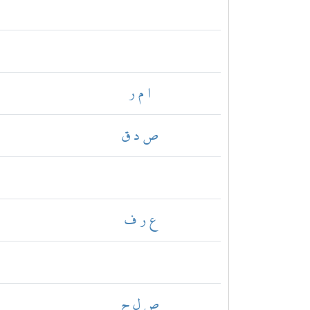
ا م ر
ص د ق
ع ر ف
ص ل ح