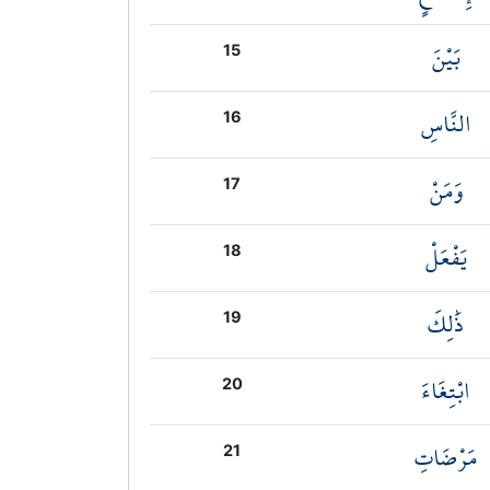
بَيْنَ
15
النَّاسِ
16
وَمَنْ
17
يَفْعَلْ
18
ذَٰلِكَ
19
ابْتِغَاءَ
20
مَرْضَاتِ
21