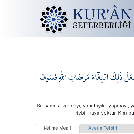
فْعَلْ ذٰلِكَ ابْتِغَٓاءَ مَرْضَاتِ اللّٰهِ فَسَوْفَ
Bir sadaka vermeyi, yahut iyilik yapmayı, y
hiçbir hayır yoktur. Kim bu
Kelime Meali
Ayetin Tefsiri
A