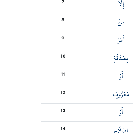
إِلَّا
7
مَنْ
8
أَمَرَ
9
بِصَدَقَةٍ
10
أَوْ
11
مَعْرُوفٍ
12
أَوْ
13
إِصْلَاحٍ
14