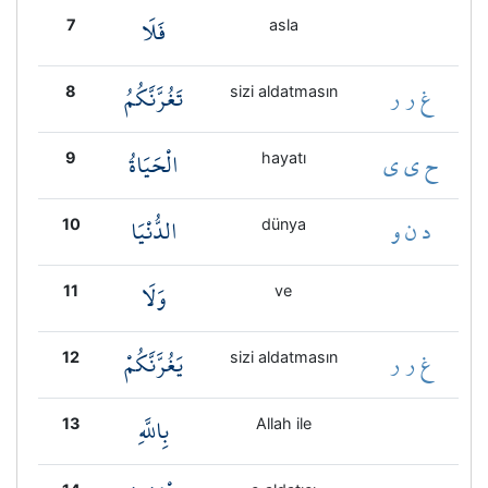
فَلَا
7
asla
غ ر ر
تَغُرَّنَّكُمُ
8
sizi aldatmasın
ح ي ي
الْحَيَاةُ
9
hayatı
د ن و
الدُّنْيَا
10
dünya
وَلَا
11
ve
غ ر ر
يَغُرَّنَّكُمْ
12
sizi aldatmasın
بِاللَّهِ
13
Allah ile