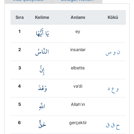
Kökler
Sıra
Kelime
Anlamı
Kökü
Üyelik
يَا أَيُّهَا
1
ey
ن و س
النَّاسُ
2
insanlar
إِنَّ
3
elbette
و ع د
وَعْدَ
4
va’di
اللَّهِ
5
Allah’ın
ح ق ق
حَقٌّ
6
gerçektir