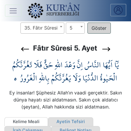
Anasayfa
35. Fâtır Sûresi
5
Sûreler
Fâtır Sûresi 5. Ayet
Arapça
يَٓا اَيُّهَا النَّاسُ اِنَّ وَعْدَ اللّٰهِ حَقٌّ فَلَا تَغُرَّنَّكُمُ
Ders
V.
٥
الْحَيٰوةُ الدُّنْيَا۠ وَلَا يَغُرَّنَّكُمْ بِاللّٰهِ الْغَرُورُ
Ders
Ey insanlar! Şüphesiz Allah’ın vaadi gerçektir. Sakın
Notları
dünya hayatı sizi aldatmasın. Sakın çok aldatıcı
(şeytan), Allah hakkında sizi aldatmasın.
Kur'ân
Seferberliği
Kelime Meali
Ayetin Tefsiri
İrab Çalışması
Belâgat Notları