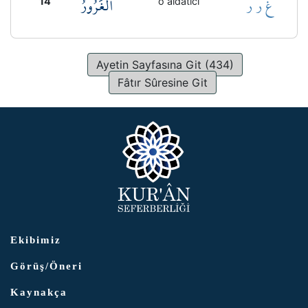
غ ر ر
الْغَرُورُ
14
o aldatıcı
Ayetin Sayfasına Git (434)
Fâtır Sûresine Git
Ekibimiz
Görüş/Öneri
Kaynakça