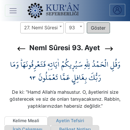
Anasayfa
27. Neml Sûresi
93
Sûreler
Neml Sûresi 93. Ayet
Arapça
وَقُلِ الْحَمْدُ لِلّٰهِ سَيُر۪يكُمْ اٰيَاتِه۪ فَتَعْرِفُونَهَاۜ وَمَا
Ders
V.
٩٣
رَبُّكَ بِغَافِلٍ عَمَّا تَعْمَلُونَ
Ders
De ki: “Hamd Allah’a mahsustur. O, âyetlerini size
Notları
gösterecek ve siz de onları tanıyacaksınız. Rabbin,
yaptıklarınızdan habersiz değildir.”
Kur'ân
Seferberliği
Kelime Meali
Ayetin Tefsiri
İrab Çalışması
Belâgat Notları