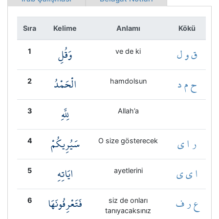
Kökler
Sıra
Kelime
Anlamı
Kökü
Üyelik
ق و ل
وَقُلِ
1
ve de ki
ح م د
الْحَمْدُ
2
hamdolsun
لِلَّهِ
3
Allah’a
ر ا ي
سَيُرِيكُمْ
4
O size gösterecek
ا ي ي
ايَاتِهِ
5
ayetlerini
ع ر ف
فَتَعْرِفُونَهَا
6
siz de onları
tanıyacaksınız