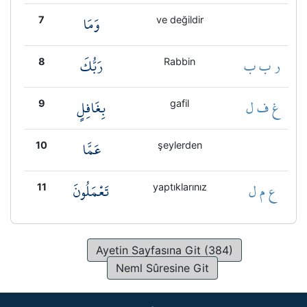
وَمَا
7
ve değildir
ر ب ب
رَبُّكَ
8
Rabbin
غ ف ل
بِغَافِلٍ
9
gafil
عَمَّا
10
şeylerden
ع م ل
تَعْمَلُونَ
11
yaptıklarınız
Ayetin Sayfasına Git (384)
Neml Sûresine Git