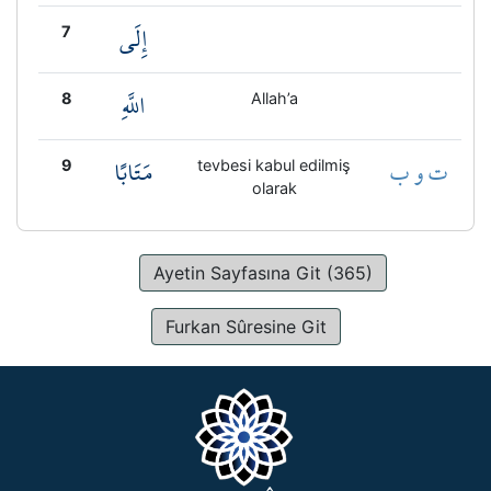
إِلَى
7
اللَّهِ
8
Allah’a
ت و ب
مَتَابًا
9
tevbesi kabul edilmiş
olarak
Ayetin Sayfasına Git (365)
Furkan Sûresine Git