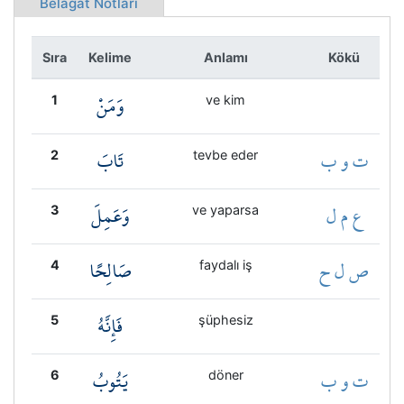
Belâgat Notları
Kökler
Sıra
Kelime
Anlamı
Kökü
Üyelik
وَمَنْ
1
ve kim
ت و ب
تَابَ
2
tevbe eder
ع م ل
وَعَمِلَ
3
ve yaparsa
ص ل ح
صَالِحًا
4
faydalı iş
فَإِنَّهُ
5
şüphesiz
ت و ب
يَتُوبُ
6
döner