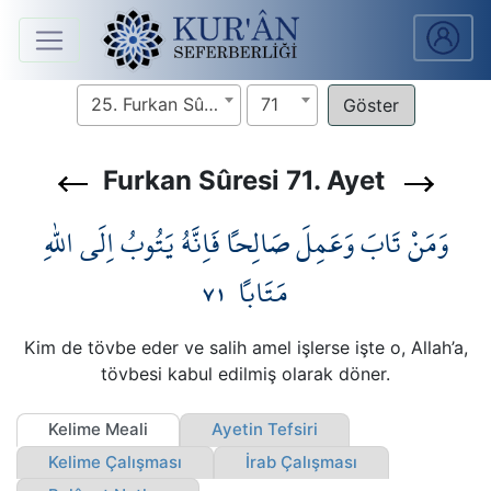
Anasayfa
25. Furkan Sûresi
71
Sûreler
Furkan Sûresi 71. Ayet
Arapça
وَمَنْ تَابَ وَعَمِلَ صَالِحاً فَاِنَّهُ يَتُوبُ اِلَى اللّٰهِ
Ders
V.
٧١
مَتَاباً
Ders
Kim de tövbe eder ve salih amel işlerse işte o, Allah’a,
Notları
tövbesi kabul edilmiş olarak döner.
Kur'ân
Kelime Meali
Ayetin Tefsiri
Seferberliği
Kelime Çalışması
İrab Çalışması