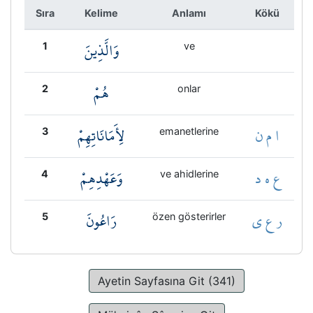
Kökler
Sıra
Kelime
Anlamı
Kökü
وَالَّذِينَ
Üyelik
1
ve
هُمْ
2
onlar
ا م ن
لِأَمَانَاتِهِمْ
3
emanetlerine
ع ه د
وَعَهْدِهِمْ
4
ve ahidlerine
ر ع ي
رَاعُونَ
5
özen gösterirler
Ayetin Sayfasına Git (341)