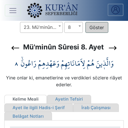
Anasayfa
23. Mü'minûn Sûresi
8
Sûreler
Mü'minûn Sûresi 8. Ayet
Arapça
٨
وَالَّذ۪ينَ هُمْ لِاَمَانَاتِهِمْ وَعَهْدِهِمْ رَاعُونَۙ
Ders
V.
Yine onlar ki, emanetlerine ve verdikleri sözlere riâyet
Ders
ederler.
Notları
Kelime Meali
Ayetin Tefsiri
Kur'ân
Ayet ile ilgili Hadis-i Şerif
İrab Çalışması
Seferberliği
Belâgat Notları