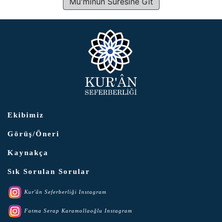
Mü'minûn Sûresine Git
Ekibimiz
Görüş/Öneri
Kaynakça
Sık Sorulan Sorular
Kur'ân Seferberliği Instagram
Fatma Serap Karamollaoğlu Instagram