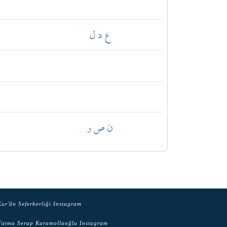
ع د ل
ن ص ر
ur'ân Seferberliği Instagram
atma Serap Karamollaoğlu Instagram