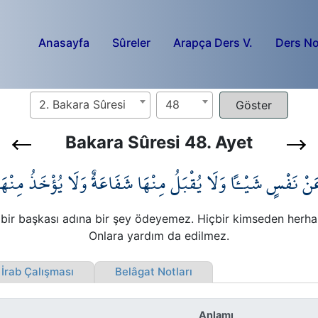
Anasayfa
Sûreler
Arapça Ders V.
Ders No
2. Bakara Sûresi
48
Bakara Sûresi 48. Ayet
َنْ نَفْسٍ شَيْـٔاً وَلَا يُقْبَلُ مِنْهَا شَفَاعَةٌ وَلَا يُؤْخَذُ مِنْ
 bir başkası adına bir şey ödeyemez. Hiçbir kimseden herha
Onlara yardım da edilmez.
rab Çalışması
Belâgat Notları
Anlamı