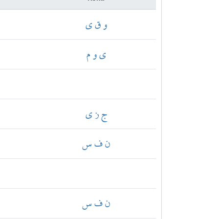
و ق ي
ي و م
ج ز ي
ن ف س
ن ف س