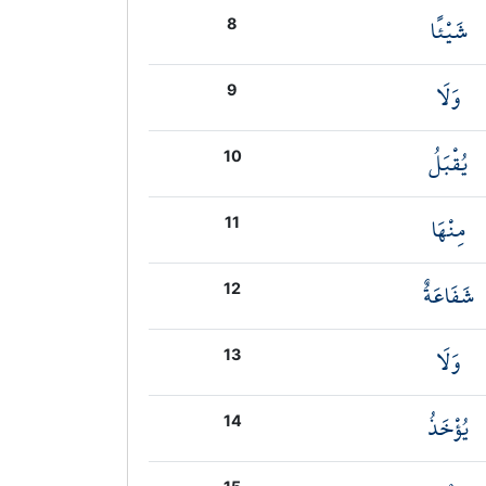
شَيْئًا
8
وَلَا
9
يُقْبَلُ
10
مِنْهَا
11
شَفَاعَةٌ
12
وَلَا
13
يُؤْخَذُ
14