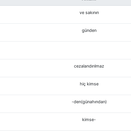
ve sakının
günden
cezalandırılmaz
hiç kimse
-den(günahından)
kimse-