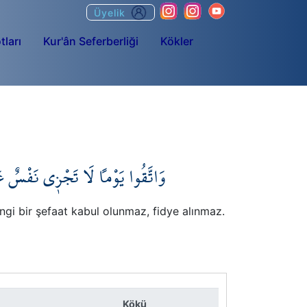
Üyelik
tları
Kur'ân Seferberliği
Kökler
وَاتَّقُوا يَوْماً لَا تَجْز۪ي نَفْسٌ ع
ngi bir şefaat kabul olunmaz, fidye alınmaz.
Kökü