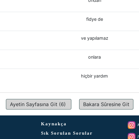
ondan
fidye de
ve yapılamaz
onlara
hiçbir yardım
Ayetin Sayfasına Git (6)
Bakara Sûresine Git
Kaynakça
K
Sık Sorulan Sorular
F