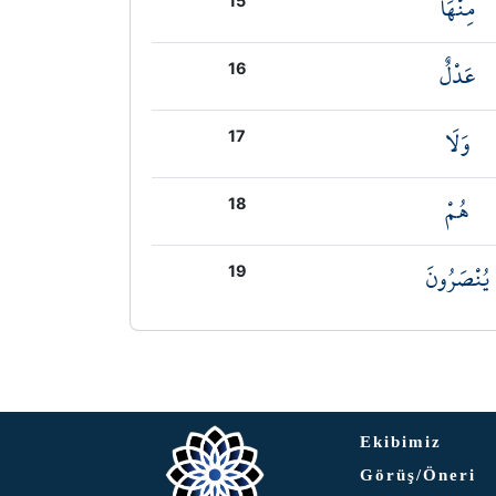
مِنْهَا
15
عَدْلٌ
16
وَلَا
17
هُمْ
18
يُنْصَرُونَ
19
Ekibimiz
Görüş/Öneri