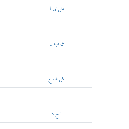
ش ي ا
ق ب ل
ش ف ع
ا خ ذ