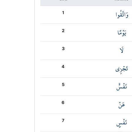
وَاتَّقُوا
1
يَوْمًا
2
لَا
3
تَجْزِي
4
نَفْسٌ
5
عَنْ
6
نَفْسٍ
7