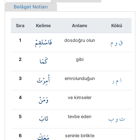
Kökler
Belâgat Notları
Üyelik
Sıra
Kelime
Anlamı
Kökü
ق و م
فَاسْتَقِمْ
1
dosdoğru olun
كَمَا
2
gibi
ا م ر
أُمِرْتَ
3
emrolunduğun
وَمَنْ
4
ve kimseler
ت و ب
تَابَ
5
tevbe eden
مَعَكَ
6
seninle birlikte