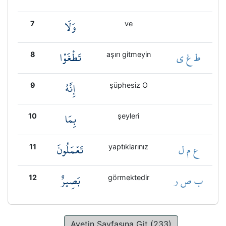
وَلَا
7
ve
ط غ ي
تَطْغَوْا
8
aşırı gitmeyin
إِنَّهُ
9
şüphesiz O
بِمَا
10
şeyleri
ع م ل
تَعْمَلُونَ
11
yaptıklarınız
ب ص ر
بَصِيرٌ
12
görmektedir
Ayetin Sayfasına Git (233)