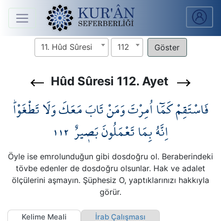
Anasayfa
11. Hûd Sûresi
112
Sûreler
Hûd Sûresi 112. Ayet
Arapça
فَاسْتَقِمْ كَمَٓا اُمِرْتَ وَمَنْ تَابَ مَعَكَ وَلَا تَطْغَوْاۜ
Ders
V.
١١٢
اِنَّهُ بِمَا تَعْمَلُونَ بَص۪يرٌ
Ders
Öyle ise emrolunduğun gibi dosdoğru ol. Beraberindeki
Notları
tövbe edenler de dosdoğru olsunlar. Hak ve adalet
ölçülerini aşmayın. Şüphesiz O, yaptıklarınızı hakkıyla
Kur'ân
görür.
Seferberliği
Kelime Meali
İrab Çalışması